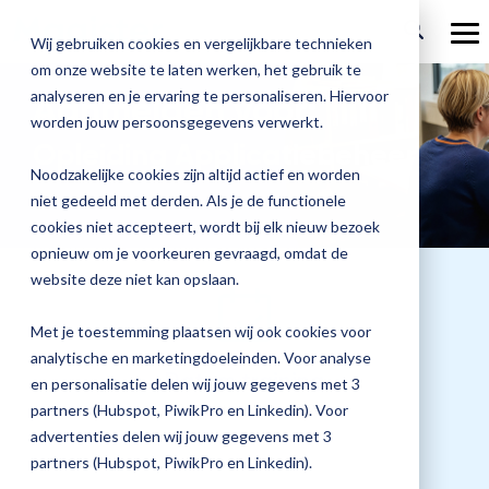
Ga
verder
To
Wij gebruiken cookies en vergelijkbare technieken
Me
om onze website te laten werken, het gebruik te
Over Magister
Onze
Magister is
Onze
Academy
analyseren en je ervaring te personaliseren. Hiervoor
Aanmelden voor:
worden jouw persoonsgegevens verwerkt.
Actueel
Benieu
Magist
oplossingen
er voor
services
Opleiding Applicatiebeheer
Magister Zorg
Bekijk
Trainingen
hoe
upgrad
Noodzakelijke cookies zijn altijd actief en worden
Magister Journaal
Magist
alle
Magister MX
Docenten
Check-up
Met
Magister To do
niet gedeeld met derden. Als je de functionele
Training op jouw school
jouw
de
cookies niet accepteert, wordt bij elk nieuw bezoek
Aanmelden
school
oplossingen
Over ons
Quickscan
Onderwijsondersteunend personeel
Check-
opnieuw om je voorkeuren gevraagd, omdat de
Magister Join
Praktische informatie
vooruit
Cijfertijd
up
→
website deze niet kan opslaan.
helpt?
Werken bij Magister
Schoolleiders
Deepscan
heb
Verantwoording
Magister Learn
Plan
jij
& verzuim
Met je toestemming plaatsen wij ook cookies voor
Gebruikerspanel
een
Leerlingen
Applicatiebeheer
snel
analytische en marketingdoeleinden. Voor analyse
Magister Inzicht
afspraak
Datum training
inzicht
en personalisatie delen wij jouw gegevens met 3
en
Media & Pers
in
Ouders
Overstappen
08 september 2026
partners (Hubspot, PiwikPro en Linkedin). Voor
Magister Kluisjes
ontdek
de
advertenties delen wij jouw gegevens met 3
de
kwaliteit
partners (Hubspot, PiwikPro en Linkedin).
mogelijk
van