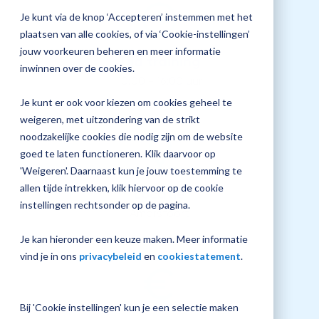
jouw
Je kunt via de knop ‘Accepteren’ instemmen met het
Plan 
Magister
plaatsen van alle cookies, of via ‘Cookie-instellingen’
afspr
inrichting
jouw voorkeuren beheren en meer informatie
Tijd training
inwinnen over de cookies.
10:00 - 16:00 uur
Je kunt er ook voor kiezen om cookies geheel te
Vraag
weigeren, met uitzondering van de strikt
een
noodzakelijke cookies die nodig zijn om de website
check-
up
goed te laten functioneren. Klik daarvoor op
aan
'Weigeren'. Daarnaast kun je jouw toestemming te
allen tijde intrekken, klik hiervoor op de cookie
Locatie
instellingen rechtsonder op de pagina.
Amersfoort
Je kan hieronder een keuze maken. Meer informatie
vind je in ons
privacybeleid
en
cookiestatement
.
Bij 'Cookie instellingen' kun je een selectie maken