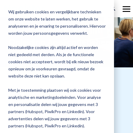
Ga
verder
To
Wij gebruiken cookies en vergelijkbare technieken
Me
om onze website te laten werken, het gebruik te
Over Magister
Onze
Magister is
Onze
Academy
analyseren en je ervaring te personaliseren. Hiervoor
Aanmelden voor:
worden jouw persoonsgegevens verwerkt.
Actueel
Benieu
Magist
oplossingen
er voor
services
Opleiding Applicatiebeheer
Magister Zorg
Bekijk
Trainingen
hoe
upgrad
Noodzakelijke cookies zijn altijd actief en worden
Magister Journaal
Magist
alle
Magister MX
Docenten
Check-up
Met
Magister To do
niet gedeeld met derden. Als je de functionele
Training op jouw school
jouw
de
cookies niet accepteert, wordt bij elk nieuw bezoek
Aanmelden
school
oplossingen
Over ons
Quickscan
Onderwijsondersteunend personeel
Check-
opnieuw om je voorkeuren gevraagd, omdat de
Magister Join
Praktische informatie
vooruit
Cijfertijd
up
→
website deze niet kan opslaan.
helpt?
Werken bij Magister
Schoolleiders
Deepscan
heb
Verantwoording
Magister Learn
Plan
jij
& verzuim
Met je toestemming plaatsen wij ook cookies voor
Gebruikerspanel
een
Leerlingen
Applicatiebeheer
snel
analytische en marketingdoeleinden. Voor analyse
Magister Inzicht
afspraak
Datum training
inzicht
en personalisatie delen wij jouw gegevens met 3
en
Media & Pers
in
Ouders
Overstappen
26 oktober 2026
partners (Hubspot, PiwikPro en Linkedin). Voor
Magister Kluisjes
ontdek
de
advertenties delen wij jouw gegevens met 3
de
kwaliteit
partners (Hubspot, PiwikPro en Linkedin).
mogelijk
van