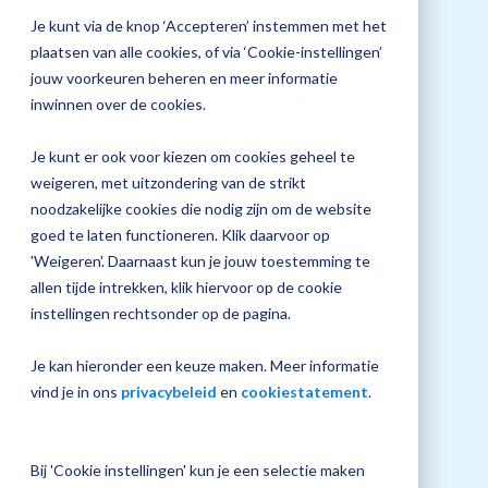
jouw
Je kunt via de knop ‘Accepteren’ instemmen met het
Plan 
Magister
plaatsen van alle cookies, of via ‘Cookie-instellingen’
afspr
inrichting
jouw voorkeuren beheren en meer informatie
Tijd training
inwinnen over de cookies.
10:00 - 16:00 uur
Je kunt er ook voor kiezen om cookies geheel te
Vraag
weigeren, met uitzondering van de strikt
een
noodzakelijke cookies die nodig zijn om de website
check-
up
goed te laten functioneren. Klik daarvoor op
aan
'Weigeren'. Daarnaast kun je jouw toestemming te
allen tijde intrekken, klik hiervoor op de cookie
Locatie
instellingen rechtsonder op de pagina.
Amersfoort
Je kan hieronder een keuze maken. Meer informatie
vind je in ons
privacybeleid
en
cookiestatement
.
Bij 'Cookie instellingen' kun je een selectie maken