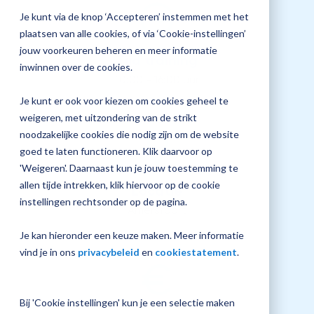
screen
jouw
Je kunt via de knop ‘Accepteren’ instemmen met het
reader
Plan 
to
Magister
plaatsen van alle cookies, of via ‘Cookie-instellingen’
afspr
help
inrichting
jouw voorkeuren beheren en meer informatie
you
Tijd training
inwinnen over de cookies.
navigate
10:00 - 16:00 uur
and
interact
Je kunt er ook voor kiezen om cookies geheel te
with
Vraag
weigeren, met uitzondering van de strikt
the
een
content.
noodzakelijke cookies die nodig zijn om de website
check-
up
goed te laten functioneren. Klik daarvoor op
aan
'Weigeren'. Daarnaast kun je jouw toestemming te
allen tijde intrekken, klik hiervoor op de cookie
Locatie
instellingen rechtsonder op de pagina.
Amersfoort
Je kan hieronder een keuze maken. Meer informatie
vind je in ons
privacybeleid
en
cookiestatement
.
Bij 'Cookie instellingen' kun je een selectie maken