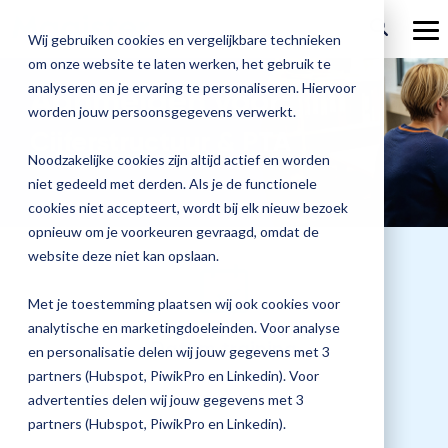
Welcome
Ga
to
verder
To
Wij gebruiken cookies en vergelijkbare technieken
All
Me
in
om onze website te laten werken, het gebruik te
Over Magister
One
Onze
Magister is
Onze
Academy
analyseren en je ervaring te personaliseren. Hiervoor
Aanmelden voor:
Accessibility
worden jouw persoonsgegevens verwerkt.
screen
Actueel
Benieu
Magist
oplossingen
er voor
services
reader.
Cijferstructuur & PTA
Magister Zorg
Bekijk
Trainingen
hoe
upgrad
To
Noodzakelijke cookies zijn altijd actief en worden
Magister Journaal
start
Magist
alle
Magister MX
Docenten
Check-up
Met
Magister To do
niet gedeeld met derden. Als je de functionele
Training op jouw school
the
jouw
All
de
cookies niet accepteert, wordt bij elk nieuw bezoek
Aanmelden
school
oplossingen
Over ons
in
Quickscan
Onderwijsondersteunend personeel
Check-
opnieuw om je voorkeuren gevraagd, omdat de
Magister Join
Praktische informatie
vooruit
One
Cijfertijd
up
→
website deze niet kan opslaan.
helpt?
Accessibility
Werken bij Magister
Schoolleiders
Deepscan
screen
heb
Verantwoording
Magister Learn
Plan
reader,
jij
& verzuim
Met je toestemming plaatsen wij ook cookies voor
press
Gebruikerspanel
een
Leerlingen
Applicatiebeheer
snel
analytische en marketingdoeleinden. Voor analyse
"Ctrl
Magister Inzicht
afspraak
Datum training
+
inzicht
en personalisatie delen wij jouw gegevens met 3
en
Media & Pers
/".
in
Ouders
Overstappen
13 april 2027
partners (Hubspot, PiwikPro en Linkedin). Voor
Magister Kluisjes
This
ontdek
de
advertenties delen wij jouw gegevens met 3
shortcut
de
activates
kwaliteit
partners (Hubspot, PiwikPro en Linkedin).
mogelijk
the
van