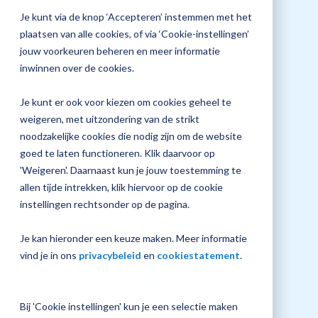
jouw
Je kunt via de knop ‘Accepteren’ instemmen met het
Plan 
Magister
plaatsen van alle cookies, of via ‘Cookie-instellingen’
afspr
inrichting
jouw voorkeuren beheren en meer informatie
Tijd training
inwinnen over de cookies.
10:00 - 16:00 uur
Je kunt er ook voor kiezen om cookies geheel te
Vraag
weigeren, met uitzondering van de strikt
een
noodzakelijke cookies die nodig zijn om de website
check-
up
goed te laten functioneren. Klik daarvoor op
aan
'Weigeren'. Daarnaast kun je jouw toestemming te
allen tijde intrekken, klik hiervoor op de cookie
Locatie
instellingen rechtsonder op de pagina.
Amersfoort
Je kan hieronder een keuze maken. Meer informatie
vind je in ons
privacybeleid
en
cookiestatement
.
Bij 'Cookie instellingen' kun je een selectie maken