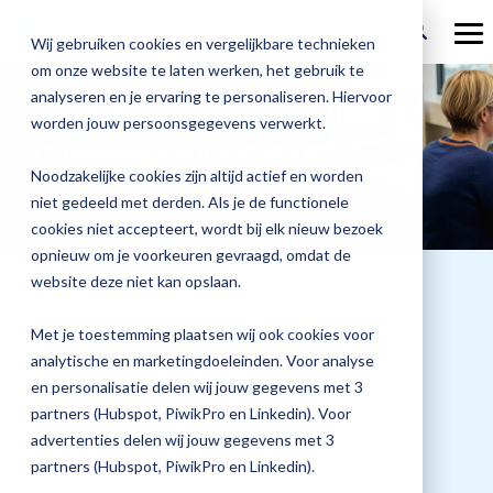
Ga
verder
To
Wij gebruiken cookies en vergelijkbare technieken
Me
om onze website te laten werken, het gebruik te
Over Magister
Onze
Magister is
Onze
Academy
analyseren en je ervaring te personaliseren. Hiervoor
Aanmelden voor:
worden jouw persoonsgegevens verwerkt.
Actueel
Benieu
Magist
oplossingen
er voor
services
Cijferstructuur & PTA
Magister Zorg
Bekijk
Trainingen
hoe
upgrad
Noodzakelijke cookies zijn altijd actief en worden
Magister Journaal
Magist
alle
Magister MX
Docenten
Check-up
Met
Magister To do
niet gedeeld met derden. Als je de functionele
Training op jouw school
jouw
de
cookies niet accepteert, wordt bij elk nieuw bezoek
Aanmelden
school
oplossingen
Over ons
Quickscan
Onderwijsondersteunend personeel
Check-
opnieuw om je voorkeuren gevraagd, omdat de
Magister Join
Praktische informatie
vooruit
Cijfertijd
up
→
website deze niet kan opslaan.
helpt?
Werken bij Magister
Schoolleiders
Deepscan
heb
Verantwoording
Magister Learn
Plan
jij
& verzuim
Met je toestemming plaatsen wij ook cookies voor
Gebruikerspanel
een
Leerlingen
Applicatiebeheer
snel
analytische en marketingdoeleinden. Voor analyse
Magister Inzicht
afspraak
Datum training
inzicht
en personalisatie delen wij jouw gegevens met 3
en
Media & Pers
in
Ouders
Overstappen
04 maart 2027
partners (Hubspot, PiwikPro en Linkedin). Voor
Magister Kluisjes
ontdek
de
advertenties delen wij jouw gegevens met 3
de
kwaliteit
partners (Hubspot, PiwikPro en Linkedin).
mogelijk
van