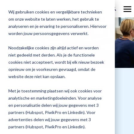
Ga
verder
To
Wij gebruiken cookies en vergelijkbare technieken
Me
om onze website te laten werken, het gebruik te
Over Magister
Onze
Magister is
Onze
Academy
analyseren en je ervaring te personaliseren. Hiervoor
Aanmelden voor:
worden jouw persoonsgegevens verwerkt.
Actueel
Benieu
Magist
oplossingen
er voor
services
Examens Basis
Magister Zorg
Bekijk
Trainingen
hoe
upgrad
Noodzakelijke cookies zijn altijd actief en worden
Magister Journaal
Magist
alle
Magister MX
Docenten
Check-up
Met
Magister To do
niet gedeeld met derden. Als je de functionele
Training op jouw school
jouw
de
cookies niet accepteert, wordt bij elk nieuw bezoek
Aanmelden
school
oplossingen
Over ons
Quickscan
Onderwijsondersteunend personeel
Check-
opnieuw om je voorkeuren gevraagd, omdat de
Magister Join
Praktische informatie
vooruit
Cijfertijd
up
→
website deze niet kan opslaan.
helpt?
Werken bij Magister
Schoolleiders
Deepscan
heb
Verantwoording
Magister Learn
Plan
jij
& verzuim
Met je toestemming plaatsen wij ook cookies voor
Gebruikerspanel
een
Leerlingen
Applicatiebeheer
snel
analytische en marketingdoeleinden. Voor analyse
Magister Inzicht
afspraak
Datum training
inzicht
en personalisatie delen wij jouw gegevens met 3
en
Media & Pers
in
Ouders
Overstappen
11 november 2025
partners (Hubspot, PiwikPro en Linkedin). Voor
Magister Kluisjes
ontdek
de
advertenties delen wij jouw gegevens met 3
de
kwaliteit
partners (Hubspot, PiwikPro en Linkedin).
mogelijk
van