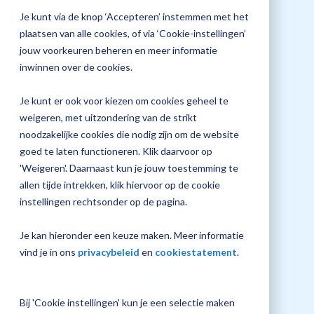
jouw
Je kunt via de knop ‘Accepteren’ instemmen met het
Plan 
Magister
plaatsen van alle cookies, of via ‘Cookie-instellingen’
afspr
inrichting
jouw voorkeuren beheren en meer informatie
Tijd training
inwinnen over de cookies.
10:00 - 16:00 uur
Je kunt er ook voor kiezen om cookies geheel te
Vraag
weigeren, met uitzondering van de strikt
een
noodzakelijke cookies die nodig zijn om de website
check-
up
goed te laten functioneren. Klik daarvoor op
aan
'Weigeren'. Daarnaast kun je jouw toestemming te
allen tijde intrekken, klik hiervoor op de cookie
Locatie
instellingen rechtsonder op de pagina.
Utrecht
Je kan hieronder een keuze maken. Meer informatie
vind je in ons
privacybeleid
en
cookiestatement
.
Bij 'Cookie instellingen' kun je een selectie maken