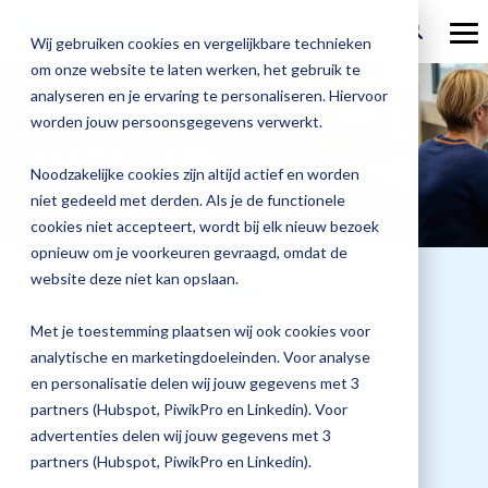
Ga
verder
To
Wij gebruiken cookies en vergelijkbare technieken
Me
om onze website te laten werken, het gebruik te
Over Magister
Onze
Magister is
Onze
Academy
analyseren en je ervaring te personaliseren. Hiervoor
Aanmelden voor:
worden jouw persoonsgegevens verwerkt.
Actueel
Benieu
Magist
oplossingen
er voor
services
Examens Basis
Magister Zorg
Bekijk
Trainingen
hoe
upgrad
Noodzakelijke cookies zijn altijd actief en worden
Magister Journaal
Magist
alle
Magister MX
Docenten
Check-up
Met
Magister To do
niet gedeeld met derden. Als je de functionele
Training op jouw school
jouw
de
cookies niet accepteert, wordt bij elk nieuw bezoek
Aanmelden
school
oplossingen
Over ons
Quickscan
Onderwijsondersteunend personeel
Check-
opnieuw om je voorkeuren gevraagd, omdat de
Magister Join
Praktische informatie
vooruit
Cijfertijd
up
→
website deze niet kan opslaan.
helpt?
Werken bij Magister
Schoolleiders
Deepscan
heb
Verantwoording
Magister Learn
Plan
jij
& verzuim
Met je toestemming plaatsen wij ook cookies voor
Gebruikerspanel
een
Leerlingen
Applicatiebeheer
snel
analytische en marketingdoeleinden. Voor analyse
Magister Inzicht
afspraak
Datum training
inzicht
en personalisatie delen wij jouw gegevens met 3
en
Media & Pers
in
Ouders
Overstappen
11 maart 2027
partners (Hubspot, PiwikPro en Linkedin). Voor
Magister Kluisjes
ontdek
de
advertenties delen wij jouw gegevens met 3
de
kwaliteit
partners (Hubspot, PiwikPro en Linkedin).
mogelijk
van