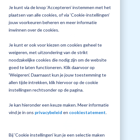
jouw
Je kunt via de knop ‘Accepteren’ instemmen met het
Plan 
Magister
plaatsen van alle cookies, of via ‘Cookie-instellingen’
afspr
inrichting
jouw voorkeuren beheren en meer informatie
Tijd training
inwinnen over de cookies.
10:00 - 16:00 uur
Je kunt er ook voor kiezen om cookies geheel te
Vraag
weigeren, met uitzondering van de strikt
een
noodzakelijke cookies die nodig zijn om de website
check-
up
goed te laten functioneren. Klik daarvoor op
aan
'Weigeren'. Daarnaast kun je jouw toestemming te
allen tijde intrekken, klik hiervoor op de cookie
Locatie
instellingen rechtsonder op de pagina.
Amersfoort
Je kan hieronder een keuze maken. Meer informatie
vind je in ons
privacybeleid
en
cookiestatement
.
Bij 'Cookie instellingen' kun je een selectie maken