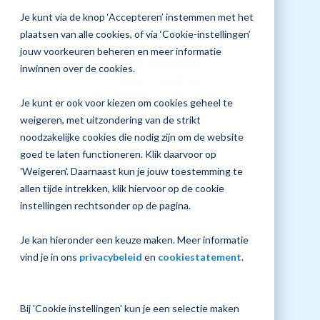
jouw
Je kunt via de knop ‘Accepteren’ instemmen met het
Plan 
Magister
plaatsen van alle cookies, of via ‘Cookie-instellingen’
afspr
inrichting
jouw voorkeuren beheren en meer informatie
Tijd training
inwinnen over de cookies.
10:00 - 16:00 uur
Je kunt er ook voor kiezen om cookies geheel te
Vraag
weigeren, met uitzondering van de strikt
een
noodzakelijke cookies die nodig zijn om de website
check-
up
goed te laten functioneren. Klik daarvoor op
aan
'Weigeren'. Daarnaast kun je jouw toestemming te
allen tijde intrekken, klik hiervoor op de cookie
Locatie
instellingen rechtsonder op de pagina.
Amersfoort
Je kan hieronder een keuze maken. Meer informatie
vind je in ons
privacybeleid
en
cookiestatement
.
Bij 'Cookie instellingen' kun je een selectie maken