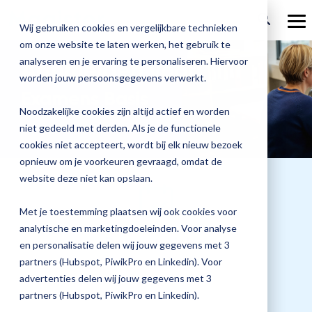
Ga
verder
To
Wij gebruiken cookies en vergelijkbare technieken
Me
om onze website te laten werken, het gebruik te
Over Magister
Onze
Magister is
Onze
Academy
analyseren en je ervaring te personaliseren. Hiervoor
Aanmelden voor:
worden jouw persoonsgegevens verwerkt.
Actueel
Benieu
Magist
oplossingen
er voor
services
Examens Basis
Magister Zorg
Bekijk
Trainingen
hoe
upgrad
Noodzakelijke cookies zijn altijd actief en worden
Magister Journaal
Magist
alle
Magister MX
Docenten
Check-up
Met
Magister To do
niet gedeeld met derden. Als je de functionele
Training op jouw school
jouw
de
cookies niet accepteert, wordt bij elk nieuw bezoek
Aanmelden
school
oplossingen
Over ons
Quickscan
Onderwijsondersteunend personeel
Check-
opnieuw om je voorkeuren gevraagd, omdat de
Magister Join
Praktische informatie
vooruit
Cijfertijd
up
→
website deze niet kan opslaan.
helpt?
Werken bij Magister
Schoolleiders
Deepscan
heb
Verantwoording
Magister Learn
Plan
jij
& verzuim
Met je toestemming plaatsen wij ook cookies voor
Gebruikerspanel
een
Leerlingen
Applicatiebeheer
snel
analytische en marketingdoeleinden. Voor analyse
Magister Inzicht
afspraak
Datum training
inzicht
en personalisatie delen wij jouw gegevens met 3
en
Media & Pers
in
Ouders
Overstappen
30 november 2026
partners (Hubspot, PiwikPro en Linkedin). Voor
Magister Kluisjes
ontdek
de
advertenties delen wij jouw gegevens met 3
de
kwaliteit
partners (Hubspot, PiwikPro en Linkedin).
mogelijk
van