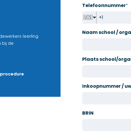
Telefoonnummer
*
🇺🇸
Naam school / orga
ewerkers leerling
 bij de
Plaats school/orga
nprocedure
Inkoopnummer / uw 
BRIN