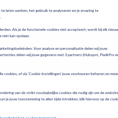
te laten werken, het gebruik te analyseren en je ervaring te
n
Voor wie
Services
Over Magister
.
y
derden. Als je de functionele cookies niet accepteert, wordt bij elk nieu
 niet kan opslaan.
Bekijk alle oplossingen →
Zorg
n
arketingdoeleinden. Voor analyse en personalisatie delen wij jouw
agen
To do
p jouw school
vertenties delen wij jouw gegevens met 3 partners (Hubspot, PiwikPro e
Join
e informatie
le cookies, of via ‘Cookie-instellingen’ jouw voorkeuren beheren en mee
Learn
ndering van de strikt noodzakelijke cookies die nodig zijn om de websit
nzicht
un je jouw toestemming te allen tijde intrekken, klik hiervoor op de cook
Tijd training
Locatie
luisjes
09:15 - 12:15 uur
Amsterdam
ivacybeleid
en
cookiestatement
.