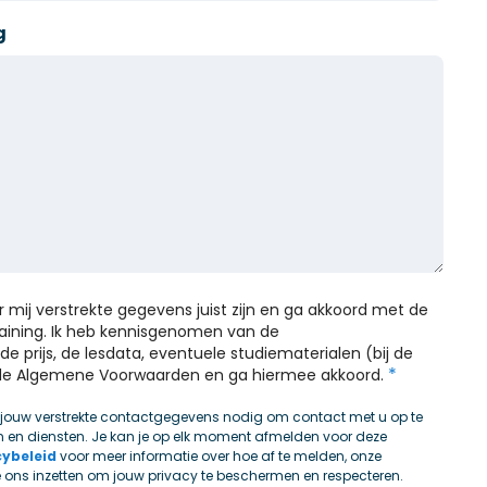
g
or mij verstrekte gegevens juist zijn en ga akkoord met de
training. Ik heb kennisgenomen van de
de prijs, de lesdata, eventuele studiematerialen (bij de
*
n de Algemene Voorwaarden en ga hiermee akkoord.
 jouw verstrekte contactgegevens nodig om contact met u op te
 en diensten. Je kan je op elk moment afmelden voor deze
cybeleid
voor meer informatie over hoe af te melden, onze
e ons inzetten om jouw privacy te beschermen en respecteren.