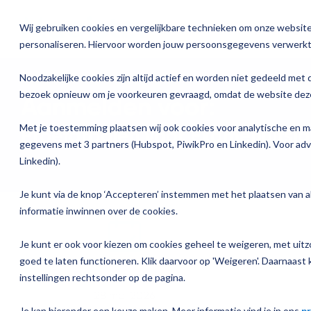
Ga
verder
Wij gebruiken cookies en vergelijkbare technieken om onze website 
Oplossinge
personaliseren. Hiervoor worden jouw persoonsgegevens verwerkt
Over Magister
Onze oplossingen
Magister is er voor
Onze services
Academ
Noodzakelijke cookies zijn altijd actief en worden niet gedeeld met 
Actueel
bezoek opnieuw om je voorkeuren gevraagd, omdat de website deze
Aanmelden voor:
Magister 
Magister MX
Docenten
Check-up
Traininge
Magister Journaal
Met je toestemming plaatsen wij ook cookies voor analytische en m
Proefdraaien voor Examenuitsl
Aanmelden
Magister 
Onderwijsondersteunend personeel
Quickscan
Training o
gegevens met 3 partners (Hubspot, PiwikPro en Linkedin). Voor ad
Cijfertijd
Linkedin).
Over ons
Magister 
Schoolleiders
Deepscan
Praktisch
Verantwoording & verzuim
Je kunt via de knop ‘Accepteren’ instemmen met het plaatsen van al
Werken bij Magister
informatie inwinnen over de cookies.
Magister 
Leerlingen
Applicatiebeheer
Gebruikerspanel
Je kunt er ook voor kiezen om cookies geheel te weigeren, met uitzo
Magister I
Ouders
Overstappen
goed te laten functioneren. Klik daarvoor op 'Weigeren'. Daarnaast k
Datum training
Media & Pers
instellingen rechtsonder op de pagina.
Magister K
28 mei 2026
Je kan hieronder een keuze maken. Meer informatie vind je in ons
pr