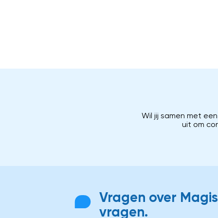
Wil jij samen met ee
uit om co
Vragen over Magist
vragen.