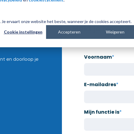
es. Je ervaart onze website het beste, wanneer je de cookies accepteert.
Meld je hier aan
Cookie instellingen
Accepteren
Weigeren
Voornaam
*
nt en doorloop je
E-mailadres
*
Mijn functie is
*