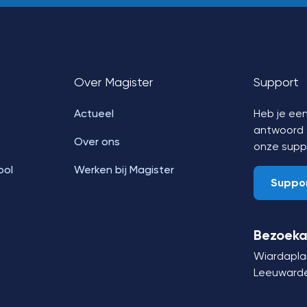
Over Magister
Support
Actueel
Heb je een
antwoord s
Over ons
onze supp
ool
Werken bij Magister
Suppo
Bezoeka
Wiardapla
Leeuward