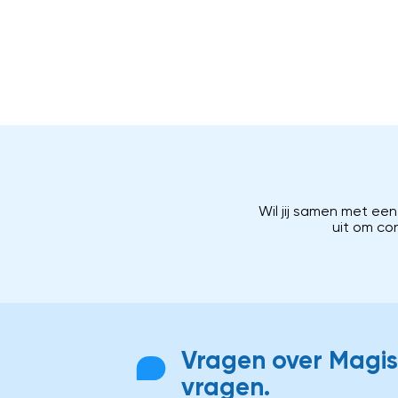
Wil jij samen met ee
uit om co
Vragen over Magist
vragen.