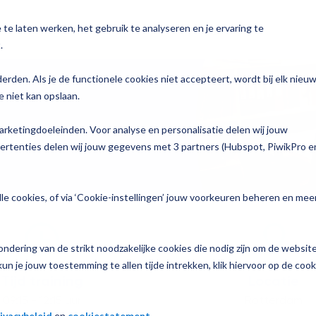
te laten werken, het gebruik te analyseren en je ervaring te
n
Voor wie
Services
Over Magister
.
y
derden. Als je de functionele cookies niet accepteert, wordt bij elk nieu
 niet kan opslaan.
Bekijk alle oplossingen →
Zorg
n
arketingdoeleinden. Voor analyse en personalisatie delen wij jouw
agen
To do
p jouw school
vertenties delen wij jouw gegevens met 3 partners (Hubspot, PiwikPro e
Join
e informatie
le cookies, of via ‘Cookie-instellingen’ jouw voorkeuren beheren en mee
Learn
ndering van de strikt noodzakelijke cookies die nodig zijn om de websit
nzicht
un je jouw toestemming te allen tijde intrekken, klik hiervoor op de cook
Tijd training
Locatie
luisjes
09:15 - 12:15 uur
Rotterdam
ivacybeleid
en
cookiestatement
.