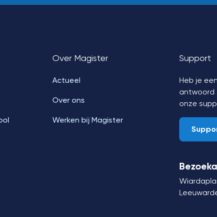
Over Magister
Support
Actueel
Heb je een
antwoord s
Over ons
onze supp
ool
Werken bij Magister
Suppo
Bezoeka
Wiardapla
Leeuward