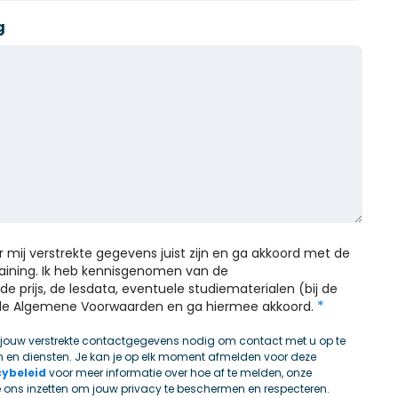
g
or mij verstrekte gegevens juist zijn en ga akkoord met de
training. Ik heb kennisgenomen van de
de prijs, de lesdata, eventuele studiematerialen (bij de
*
n de Algemene Voorwaarden en ga hiermee akkoord.
 jouw verstrekte contactgegevens nodig om contact met u op te
 en diensten. Je kan je op elk moment afmelden voor deze
cybeleid
voor meer informatie over hoe af te melden, onze
e ons inzetten om jouw privacy te beschermen en respecteren.