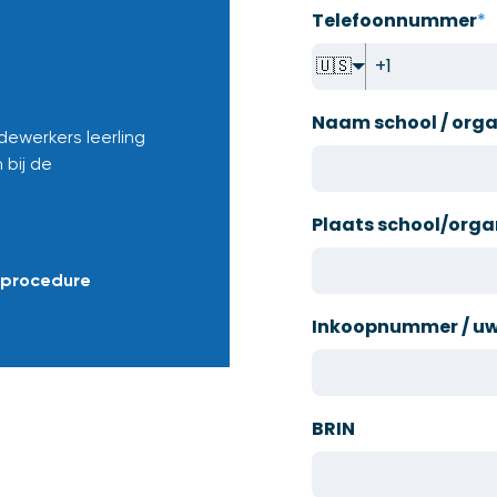
Telefoonnummer
*
🇺🇸
Naam school / orga
ewerkers leerling
 bij de
Plaats school/orga
nprocedure
Inkoopnummer / uw 
BRIN