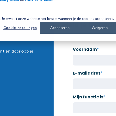
es. Je ervaart onze website het beste, wanneer je de cookies accepteert.
Meld je hier aan
Cookie instellingen
Accepteren
Weigeren
Voornaam
*
nt en doorloop je
E-mailadres
*
Mijn functie is
*