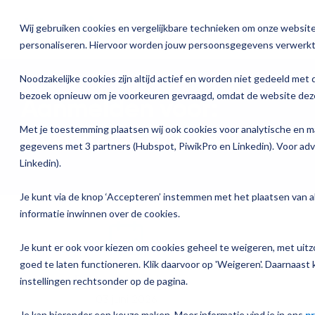
Ga
verder
Wij gebruiken cookies en vergelijkbare technieken om onze website 
Oplossinge
personaliseren. Hiervoor worden jouw persoonsgegevens verwerkt
Over Magister
Onze oplossingen
Magister is er voor
Onze services
Academ
Noodzakelijke cookies zijn altijd actief en worden niet gedeeld met 
Actueel
bezoek opnieuw om je voorkeuren gevraagd, omdat de website deze
Aanmelden voor:
Magister 
Magister MX
Docenten
Check-up
Traininge
Magister Journaal
Met je toestemming plaatsen wij ook cookies voor analytische en m
Proefdraaien voor Examenuitsl
Aanmelden
Magister 
Onderwijsondersteunend personeel
Quickscan
Training o
gegevens met 3 partners (Hubspot, PiwikPro en Linkedin). Voor ad
Cijfertijd
Linkedin).
Over ons
Magister 
Schoolleiders
Deepscan
Praktisch
Verantwoording & verzuim
Je kunt via de knop ‘Accepteren’ instemmen met het plaatsen van al
Werken bij Magister
informatie inwinnen over de cookies.
Magister 
Leerlingen
Applicatiebeheer
Gebruikerspanel
Je kunt er ook voor kiezen om cookies geheel te weigeren, met uitzo
Magister I
Ouders
Overstappen
goed te laten functioneren. Klik daarvoor op 'Weigeren'. Daarnaast k
Datum training
Media & Pers
instellingen rechtsonder op de pagina.
Magister K
03 juni 2026
Je kan hieronder een keuze maken. Meer informatie vind je in ons
pr