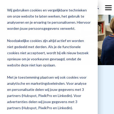
Welcome
Ga
to
verder
To
Wij gebruiken cookies en vergelijkbare technieken
All
Me
in
om onze website te laten werken, het gebruik te
Over Magister
One
Onze
Magister is
Onze
Academy
analyseren en je ervaring te personaliseren. Hiervoor
Aanmelden voor:
Accessibility
worden jouw persoonsgegevens verwerkt.
screen
Actueel
Benieu
Magist
oplossingen
er voor
services
reader.
Proefdraaien voor
Magister Zorg
Bekijk
Trainingen
hoe
upgrad
To
Noodzakelijke cookies zijn altijd actief en worden
Examenuitslagen
Magister Journaal
start
Magist
alle
Magister MX
Docenten
Check-up
Met
Magister To do
niet gedeeld met derden. Als je de functionele
Training op jouw school
the
jouw
All
de
cookies niet accepteert, wordt bij elk nieuw bezoek
Aanmelden
school
oplossingen
Over ons
in
Quickscan
Onderwijsondersteunend personeel
Check-
opnieuw om je voorkeuren gevraagd, omdat de
Magister Join
Praktische informatie
vooruit
One
Cijfertijd
up
→
website deze niet kan opslaan.
helpt?
Accessibility
Werken bij Magister
Schoolleiders
Deepscan
screen
heb
Verantwoording
Magister Learn
Plan
reader,
jij
& verzuim
Met je toestemming plaatsen wij ook cookies voor
press
Gebruikerspanel
een
Leerlingen
Applicatiebeheer
snel
analytische en marketingdoeleinden. Voor analyse
"Ctrl
Magister Inzicht
afspraak
+
inzicht
en personalisatie delen wij jouw gegevens met 3
en
Media & Pers
/".
in
Datum training
Ouders
Overstappen
partners (Hubspot, PiwikPro en Linkedin). Voor
Magister Kluisjes
This
ontdek
de
advertenties delen wij jouw gegevens met 3
shortcut
26 mei 2026
de
activates
kwaliteit
partners (Hubspot, PiwikPro en Linkedin).
mogelijk
the
van