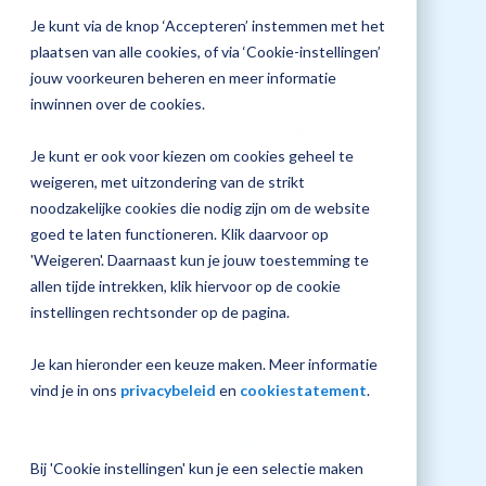
screen
jouw
Je kunt via de knop ‘Accepteren’ instemmen met het
reader
Plan 
to
Magister
plaatsen van alle cookies, of via ‘Cookie-instellingen’
afspr
help
inrichting
jouw voorkeuren beheren en meer informatie
you
inwinnen over de cookies.
navigate
Tijd training
and
interact
09:15 - 12:15 uur
Je kunt er ook voor kiezen om cookies geheel te
with
Vraag
weigeren, met uitzondering van de strikt
the
een
content.
noodzakelijke cookies die nodig zijn om de website
check-
up
goed te laten functioneren. Klik daarvoor op
aan
'Weigeren'. Daarnaast kun je jouw toestemming te
allen tijde intrekken, klik hiervoor op de cookie
instellingen rechtsonder op de pagina.
Locatie
Utrecht
Je kan hieronder een keuze maken. Meer informatie
vind je in ons
privacybeleid
en
cookiestatement
.
Bij 'Cookie instellingen' kun je een selectie maken