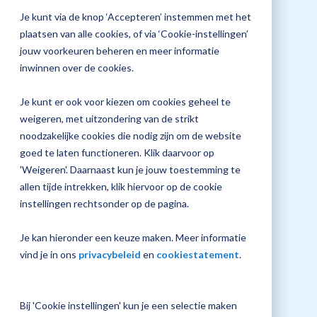
screen
jouw
Je kunt via de knop ‘Accepteren’ instemmen met het
reader
Plan 
to
Magister
plaatsen van alle cookies, of via ‘Cookie-instellingen’
afspr
help
inrichting
jouw voorkeuren beheren en meer informatie
you
inwinnen over de cookies.
navigate
Tijd training
and
interact
13:00 - 16:00 uur
Je kunt er ook voor kiezen om cookies geheel te
with
Vraag
weigeren, met uitzondering van de strikt
the
een
content.
noodzakelijke cookies die nodig zijn om de website
check-
up
goed te laten functioneren. Klik daarvoor op
aan
'Weigeren'. Daarnaast kun je jouw toestemming te
allen tijde intrekken, klik hiervoor op de cookie
instellingen rechtsonder op de pagina.
Locatie
Amersfoort
Je kan hieronder een keuze maken. Meer informatie
vind je in ons
privacybeleid
en
cookiestatement
.
Bij 'Cookie instellingen' kun je een selectie maken