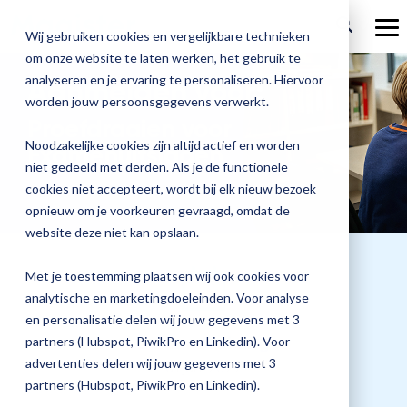
Welcome
Ga
to
verder
To
Wij gebruiken cookies en vergelijkbare technieken
All
Me
in
om onze website te laten werken, het gebruik te
Over Magister
One
Onze
Magister is
Onze
Academy
analyseren en je ervaring te personaliseren. Hiervoor
Aanmelden voor:
Accessibility
worden jouw persoonsgegevens verwerkt.
screen
Actueel
Benieu
Magist
oplossingen
er voor
services
reader.
Proefdraaien voor
Magister Zorg
Bekijk
Trainingen
hoe
upgrad
To
Noodzakelijke cookies zijn altijd actief en worden
Examenuitslagen
Magister Journaal
start
Magist
alle
Magister MX
Docenten
Check-up
Met
Magister To do
niet gedeeld met derden. Als je de functionele
Training op jouw school
the
jouw
All
de
cookies niet accepteert, wordt bij elk nieuw bezoek
Aanmelden
school
oplossingen
Over ons
in
Quickscan
Onderwijsondersteunend personeel
Check-
opnieuw om je voorkeuren gevraagd, omdat de
Magister Join
Praktische informatie
vooruit
One
Cijfertijd
up
→
website deze niet kan opslaan.
helpt?
Accessibility
Werken bij Magister
Schoolleiders
Deepscan
screen
heb
Verantwoording
Magister Learn
Plan
reader,
jij
& verzuim
Met je toestemming plaatsen wij ook cookies voor
press
Gebruikerspanel
een
Leerlingen
Applicatiebeheer
snel
analytische en marketingdoeleinden. Voor analyse
"Ctrl
Magister Inzicht
afspraak
+
inzicht
en personalisatie delen wij jouw gegevens met 3
en
Media & Pers
/".
in
Datum training
Ouders
Overstappen
partners (Hubspot, PiwikPro en Linkedin). Voor
Magister Kluisjes
This
ontdek
de
advertenties delen wij jouw gegevens met 3
shortcut
01 juni 2027
de
activates
kwaliteit
partners (Hubspot, PiwikPro en Linkedin).
mogelijk
the
van