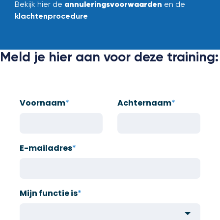
annuleringsvoorwaarden
Bekijk hier de
en de
klachtenprocedure
Meld je hier aan voor deze training:
Voornaam
*
Achternaam
*
E-mailadres
*
Mijn functie is
*