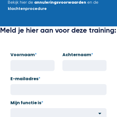
annuleringsvoorwaarden
Bekijk hier de
en de
klachtenprocedure
Meld je hier aan voor deze training:
Voornaam
*
Achternaam
*
E-mailadres
*
Mijn functie is
*