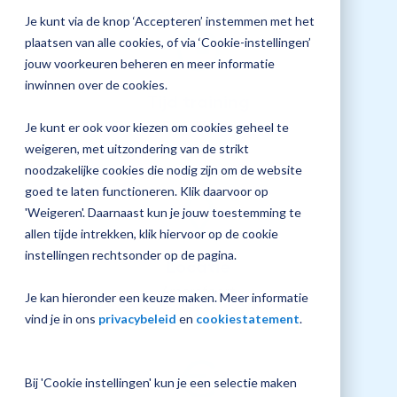
screen
jouw
Je kunt via de knop ‘Accepteren’ instemmen met het
reader
Plan 
to
Magister
plaatsen van alle cookies, of via ‘Cookie-instellingen’
afspr
help
inrichting
jouw voorkeuren beheren en meer informatie
you
inwinnen over de cookies.
navigate
Tijd training
and
interact
10:00 - 13:00 uur
Je kunt er ook voor kiezen om cookies geheel te
with
Vraag
weigeren, met uitzondering van de strikt
the
een
content.
noodzakelijke cookies die nodig zijn om de website
check-
up
goed te laten functioneren. Klik daarvoor op
aan
'Weigeren'. Daarnaast kun je jouw toestemming te
allen tijde intrekken, klik hiervoor op de cookie
instellingen rechtsonder op de pagina.
Locatie
Amersfoort
Je kan hieronder een keuze maken. Meer informatie
vind je in ons
privacybeleid
en
cookiestatement
.
Bij 'Cookie instellingen' kun je een selectie maken