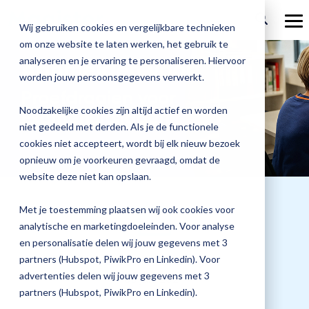
Welcome
Ga
to
verder
To
Wij gebruiken cookies en vergelijkbare technieken
All
Me
in
om onze website te laten werken, het gebruik te
Over Magister
One
Onze
Magister is
Onze
Academy
analyseren en je ervaring te personaliseren. Hiervoor
Aanmelden voor:
Accessibility
worden jouw persoonsgegevens verwerkt.
screen
Actueel
Benieu
Magist
oplossingen
er voor
services
reader.
Proefdraaien voor
Magister Zorg
Bekijk
Trainingen
hoe
upgrad
To
Noodzakelijke cookies zijn altijd actief en worden
Examenuitslagen
Magister Journaal
start
Magist
alle
Magister MX
Docenten
Check-up
Met
Magister To do
niet gedeeld met derden. Als je de functionele
Training op jouw school
the
jouw
All
de
cookies niet accepteert, wordt bij elk nieuw bezoek
Aanmelden
school
oplossingen
Over ons
in
Quickscan
Onderwijsondersteunend personeel
Check-
opnieuw om je voorkeuren gevraagd, omdat de
Magister Join
Praktische informatie
vooruit
One
Cijfertijd
up
→
website deze niet kan opslaan.
helpt?
Accessibility
Werken bij Magister
Schoolleiders
Deepscan
screen
heb
Verantwoording
Magister Learn
Plan
reader,
jij
& verzuim
Met je toestemming plaatsen wij ook cookies voor
press
Gebruikerspanel
een
Leerlingen
Applicatiebeheer
snel
analytische en marketingdoeleinden. Voor analyse
"Ctrl
Magister Inzicht
afspraak
+
inzicht
en personalisatie delen wij jouw gegevens met 3
en
Media & Pers
/".
in
Datum training
Ouders
Overstappen
partners (Hubspot, PiwikPro en Linkedin). Voor
Magister Kluisjes
This
ontdek
de
advertenties delen wij jouw gegevens met 3
shortcut
03 juni 2027
de
activates
kwaliteit
partners (Hubspot, PiwikPro en Linkedin).
mogelijk
the
van