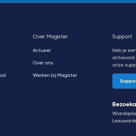
Over Magister
Support
Actueel
Heb je een
antwoord s
Over ons
onze supp
ool
Werken bij Magister
Suppo
Bezoeka
Wiardapla
Leeuward