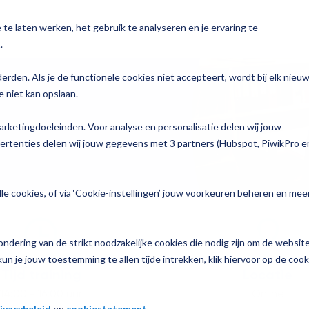
te laten werken, het gebruik te analyseren en je ervaring te
n
Voor wie
Services
Over Magister
.
y
derden. Als je de functionele cookies niet accepteert, wordt bij elk nieu
 niet kan opslaan.
Bekijk alle oplossingen →
Zorg
n
arketingdoeleinden. Voor analyse en personalisatie delen wij jouw
To do
p jouw school
vertenties delen wij jouw gegevens met 3 partners (Hubspot, PiwikPro e
Join
e informatie
le cookies, of via ‘Cookie-instellingen’ jouw voorkeuren beheren en mee
Learn
ndering van de strikt noodzakelijke cookies die nodig zijn om de websit
nzicht
un je jouw toestemming te allen tijde intrekken, klik hiervoor op de cook
Tijd training
Locatie
luisjes
14:00 - 16:00 uur
Online
ivacybeleid
en
cookiestatement
.