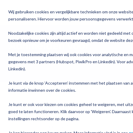
Ga
verder
Wij gebruiken cookies en vergelijkbare technieken om onze website 
Oplossinge
personaliseren. Hiervoor worden jouw persoonsgegevens verwerkt
Over Magister
Onze oplossingen
Magister is er voor
Onze services
Academ
Noodzakelijke cookies zijn altijd actief en worden niet gedeeld met 
Actueel
bezoek opnieuw om je voorkeuren gevraagd, omdat de website deze
Aanmelden voor:
Magister 
Magister MX
Docenten
Check-up
Traininge
Magister Journaal
Met je toestemming plaatsen wij ook cookies voor analytische en m
Verantwoorden en Verzuim
Aanmelden
Magister 
Onderwijsondersteunend personeel
Quickscan
Training o
gegevens met 3 partners (Hubspot, PiwikPro en Linkedin). Voor ad
Cijfertijd
Linkedin).
Over ons
Magister 
Schoolleiders
Deepscan
Praktisch
Verantwoording & verzuim
Je kunt via de knop ‘Accepteren’ instemmen met het plaatsen van al
Werken bij Magister
informatie inwinnen over de cookies.
Magister 
Leerlingen
Applicatiebeheer
Gebruikerspanel
Je kunt er ook voor kiezen om cookies geheel te weigeren, met uitzo
Magister I
Ouders
Overstappen
goed te laten functioneren. Klik daarvoor op 'Weigeren'. Daarnaast k
Datum training
Media & Pers
instellingen rechtsonder op de pagina.
Magister K
17 maart 2026
Je kan hieronder een keuze maken. Meer informatie vind je in ons
pr