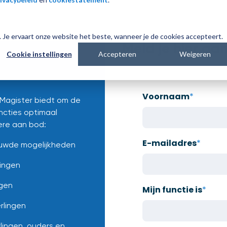
es. Je ervaart onze website het beste, wanneer je de cookies accepteert.
Meld je hier aan
Cookie instellingen
Accepteren
Weigeren
Voornaam
*
 Magister biedt om de
uncties optimaal
re aan bod:
E-mailadres
*
uwde mogelijkheden
lingen
ngen
Mijn functie is
*
rlingen
rlingen, ouders en