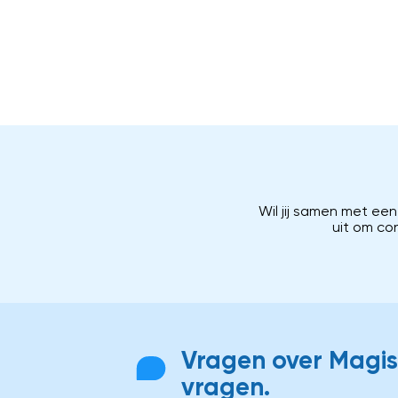
Wil jij samen met ee
uit om co
Vragen over Magist
vragen.