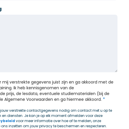
g
or mij verstrekte gegevens juist zijn en ga akkoord met de
training. Ik heb kennisgenomen van de
de prijs, de lesdata, eventuele studiematerialen (bij de
*
n de Algemene Voorwaarden en ga hiermee akkoord.
 jouw verstrekte contactgegevens nodig om contact met u op te
 en diensten. Je kan je op elk moment afmelden voor deze
cybeleid
voor meer informatie over hoe af te melden, onze
e ons inzetten om jouw privacy te beschermen en respecteren.