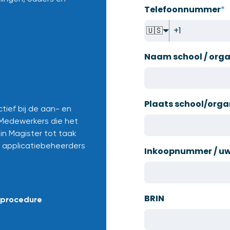
Telefoonnummer
*
🇺🇸
Naam school / orga
Plaats school/orga
tief bij de aan- en
 Medewerkers die het
in Magister tot taak
, applicatiebeheerders
Inkoopnummer / uw 
BRIN
nprocedure