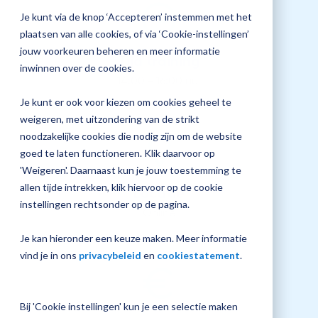
jouw
Je kunt via de knop ‘Accepteren’ instemmen met het
Plan 
Magister
plaatsen van alle cookies, of via ‘Cookie-instellingen’
afspr
inrichting
jouw voorkeuren beheren en meer informatie
Tijd training
inwinnen over de cookies.
14:00 - 16:00 uur
Je kunt er ook voor kiezen om cookies geheel te
Vraag
weigeren, met uitzondering van de strikt
een
noodzakelijke cookies die nodig zijn om de website
check-
up
goed te laten functioneren. Klik daarvoor op
aan
'Weigeren'. Daarnaast kun je jouw toestemming te
allen tijde intrekken, klik hiervoor op de cookie
Locatie
instellingen rechtsonder op de pagina.
Online
Je kan hieronder een keuze maken. Meer informatie
vind je in ons
privacybeleid
en
cookiestatement
.
Bij 'Cookie instellingen' kun je een selectie maken