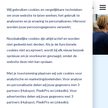
Ga
verder
To
Wij gebruiken cookies en vergelijkbare technieken
Me
om onze website te laten werken, het gebruik te
Over Magister
Onze
Magister is
Onze
Academy
analyseren en je ervaring te personaliseren. Hiervoor
Aanmelden voor:
worden jouw persoonsgegevens verwerkt.
Actueel
Benieu
Magist
oplossingen
er voor
services
Verantwoorden en Verzuim
Magister Zorg
Bekijk
Trainingen
hoe
upgrad
Noodzakelijke cookies zijn altijd actief en worden
Magister Journaal
Magist
alle
Magister MX
Docenten
Check-up
Met
Magister To do
niet gedeeld met derden. Als je de functionele
Training op jouw school
jouw
de
cookies niet accepteert, wordt bij elk nieuw bezoek
Aanmelden
school
oplossingen
Over ons
Quickscan
Onderwijsondersteunend personeel
Check-
opnieuw om je voorkeuren gevraagd, omdat de
Magister Join
Praktische informatie
vooruit
Cijfertijd
up
→
website deze niet kan opslaan.
helpt?
Werken bij Magister
Schoolleiders
Deepscan
heb
Verantwoording
Magister Learn
Plan
jij
& verzuim
Met je toestemming plaatsen wij ook cookies voor
Gebruikerspanel
een
Leerlingen
Applicatiebeheer
snel
analytische en marketingdoeleinden. Voor analyse
Magister Inzicht
afspraak
Datum training
inzicht
en personalisatie delen wij jouw gegevens met 3
en
Media & Pers
in
Ouders
Overstappen
23 maart 2027
partners (Hubspot, PiwikPro en Linkedin). Voor
Magister Kluisjes
ontdek
de
advertenties delen wij jouw gegevens met 3
de
kwaliteit
partners (Hubspot, PiwikPro en Linkedin).
mogelijk
van