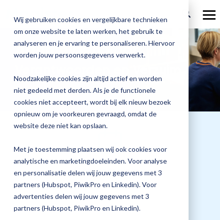
Welcome
Ga
to
verder
To
Wij gebruiken cookies en vergelijkbare technieken
All
Me
in
om onze website te laten werken, het gebruik te
Over Magister
One
Onze
Magister is
Onze
Academy
analyseren en je ervaring te personaliseren. Hiervoor
Aanmelden voor:
Accessibility
worden jouw persoonsgegevens verwerkt.
screen
Actueel
Benieu
Magist
oplossingen
er voor
services
reader.
Verantwoorden en Verzuim
Magister Zorg
Bekijk
Trainingen
hoe
upgrad
To
Noodzakelijke cookies zijn altijd actief en worden
Magister Journaal
start
Magist
alle
Magister MX
Docenten
Check-up
Met
Magister To do
niet gedeeld met derden. Als je de functionele
Training op jouw school
the
jouw
All
de
cookies niet accepteert, wordt bij elk nieuw bezoek
Aanmelden
school
oplossingen
Over ons
in
Quickscan
Onderwijsondersteunend personeel
Check-
opnieuw om je voorkeuren gevraagd, omdat de
Magister Join
Praktische informatie
vooruit
One
Cijfertijd
up
→
website deze niet kan opslaan.
helpt?
Accessibility
Werken bij Magister
Schoolleiders
Deepscan
screen
heb
Verantwoording
Magister Learn
Plan
reader,
jij
& verzuim
Met je toestemming plaatsen wij ook cookies voor
press
Gebruikerspanel
een
Leerlingen
Applicatiebeheer
snel
analytische en marketingdoeleinden. Voor analyse
"Ctrl
Magister Inzicht
afspraak
Datum training
+
inzicht
en personalisatie delen wij jouw gegevens met 3
en
Media & Pers
/".
in
Ouders
Overstappen
02 februari 2027
partners (Hubspot, PiwikPro en Linkedin). Voor
Magister Kluisjes
This
ontdek
de
advertenties delen wij jouw gegevens met 3
shortcut
de
activates
kwaliteit
partners (Hubspot, PiwikPro en Linkedin).
mogelijk
the
van