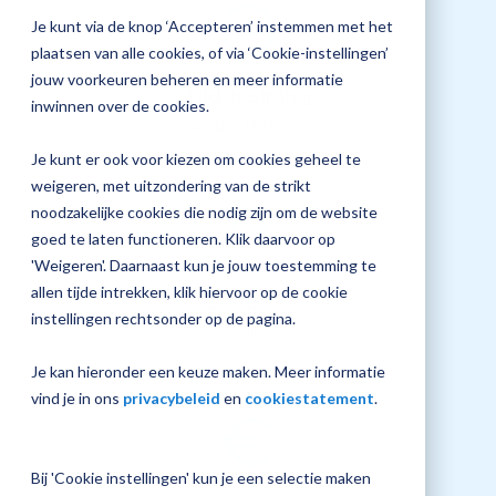
screen
jouw
Je kunt via de knop ‘Accepteren’ instemmen met het
reader
Plan 
to
Magister
plaatsen van alle cookies, of via ‘Cookie-instellingen’
afspr
help
inrichting
jouw voorkeuren beheren en meer informatie
you
Tijd training
inwinnen over de cookies.
navigate
14:00 - 16:00 uur
and
interact
Je kunt er ook voor kiezen om cookies geheel te
with
Vraag
weigeren, met uitzondering van de strikt
the
een
content.
noodzakelijke cookies die nodig zijn om de website
check-
up
goed te laten functioneren. Klik daarvoor op
aan
'Weigeren'. Daarnaast kun je jouw toestemming te
allen tijde intrekken, klik hiervoor op de cookie
Locatie
instellingen rechtsonder op de pagina.
Online
Je kan hieronder een keuze maken. Meer informatie
vind je in ons
privacybeleid
en
cookiestatement
.
Bij 'Cookie instellingen' kun je een selectie maken