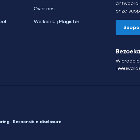
antwoord s
Over ons
onze supp
ool
Werken bij Magister
Suppo
Bezoeka
Wiardapla
Leeuward
aring
Responsible disclosure