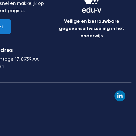
nel en makkelijk op
ort
pagina.
Veilige en betrouwbare
rt
gegevensuitwisseling in het
onderwijs
dres
ntage 17,
8939 AA
en
Linked