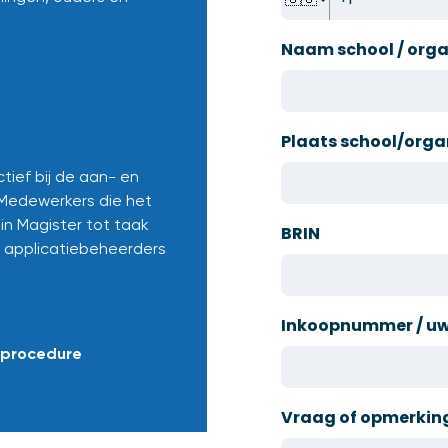
Naam school / orga
Plaats school/orga
tief bij de aan- en
 Medewerkers die het
in Magister tot taak
BRIN
, applicatiebeheerders
Inkoopnummer / uw 
nprocedure
Vraag of opmerkin