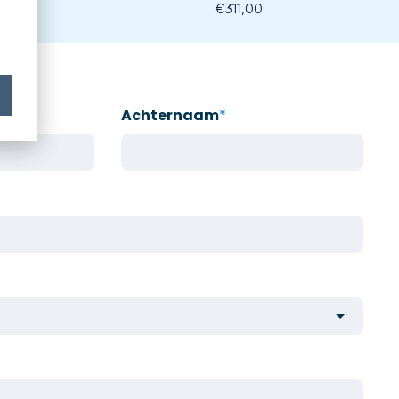
€311,00
Achternaam
*