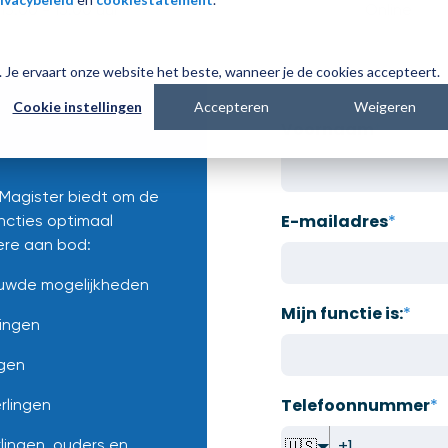
13:00 - 15:00 uur
Online
es. Je ervaart onze website het beste, wanneer je de cookies accepteert.
Cookie instellingen
Accepteren
Weigeren
Voornaam
*
 Magister biedt om de
E-mailadres
*
uncties optimaal
re aan bod:
uwde mogelijkheden
Mijn functie is:
*
lingen
ngen
Telefoonnummer
*
rlingen
rlingen, ouders en
🇺🇸