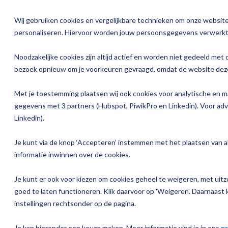
Ga
verder
Wij gebruiken cookies en vergelijkbare technieken om onze website 
Oplossinge
personaliseren. Hiervoor worden jouw persoonsgegevens verwerkt
Over Magister
Onze oplossingen
Magister is er voor
Onze services
Academ
Noodzakelijke cookies zijn altijd actief en worden niet gedeeld met 
Actueel
bezoek opnieuw om je voorkeuren gevraagd, omdat de website deze
Wachtlijst voor:
Magister 
Magister MX
Docenten
Check-up
Traininge
Magister Journaal
Met je toestemming plaatsen wij ook cookies voor analytische en m
Verantwoorden en Verzuim
Aanmelden
Magister 
Onderwijsondersteunend personeel
Quickscan
Training o
gegevens met 3 partners (Hubspot, PiwikPro en Linkedin). Voor ad
Cijfertijd
Linkedin).
Over ons
Magister 
Schoolleiders
Deepscan
Praktisch
Verantwoording & verzuim
Je kunt via de knop ‘Accepteren’ instemmen met het plaatsen van al
Werken bij Magister
informatie inwinnen over de cookies.
Magister 
Leerlingen
Applicatiebeheer
Gebruikerspanel
Je kunt er ook voor kiezen om cookies geheel te weigeren, met uitzo
Magister I
Ouders
Overstappen
goed te laten functioneren. Klik daarvoor op 'Weigeren'. Daarnaast k
Media & Pers
instellingen rechtsonder op de pagina.
Magister K
Datum training
Je kan hieronder een keuze maken. Meer informatie vind je in ons
pr