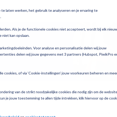
te laten werken, het gebruik te analyseren en je ervaring te
n
Voor wie
Services
Over Magister
.
y
derden. Als je de functionele cookies niet accepteert, wordt bij elk nieu
 niet kan opslaan.
Bekijk alle oplossingen →
Zorg
n
arketingdoeleinden. Voor analyse en personalisatie delen wij jouw
To do
p jouw school
vertenties delen wij jouw gegevens met 3 partners (Hubspot, PiwikPro e
Join
e informatie
le cookies, of via ‘Cookie-instellingen’ jouw voorkeuren beheren en mee
Learn
ndering van de strikt noodzakelijke cookies die nodig zijn om de websit
nzicht
un je jouw toestemming te allen tijde intrekken, klik hiervoor op de cook
luisjes
Tijd training
Locatie
ivacybeleid
en
cookiestatement
.