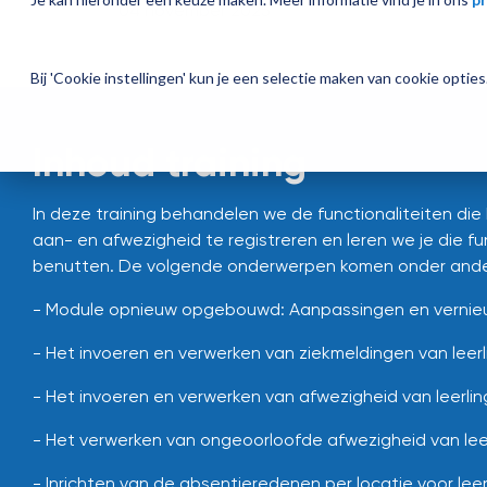
04 november 2025
Bij 'Cookie instellingen' kun je een selectie maken van cookie opti
Inhoud training
In deze training behandelen we de functionaliteiten die
aan- en afwezigheid te registreren en leren we je die f
benutten. De volgende onderwerpen komen onder ande
- Module opnieuw opgebouwd: Aanpassingen en vernie
- Het invoeren en verwerken van ziekmeldingen van leer
- Het invoeren en verwerken van afwezigheid van leerli
- Het verwerken van ongeoorloofde afwezigheid van lee
- Inrichten van de absentieredenen per locatie voor lee