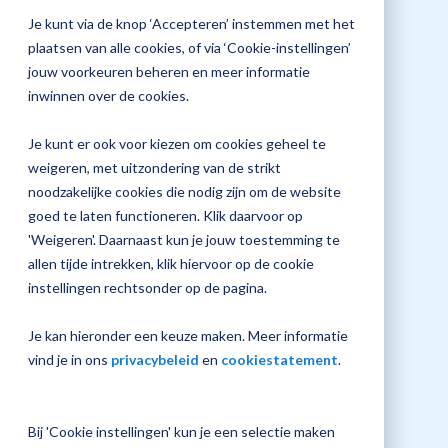
jouw
Je kunt via de knop ‘Accepteren’ instemmen met het
Plan 
Magister
Tijd training
plaatsen van alle cookies, of via ‘Cookie-instellingen’
afspr
inrichting
jouw voorkeuren beheren en meer informatie
inwinnen over de cookies.
Je kunt er ook voor kiezen om cookies geheel te
Vraag
weigeren, met uitzondering van de strikt
een
noodzakelijke cookies die nodig zijn om de website
check-
Locatie
up
goed te laten functioneren. Klik daarvoor op
aan
null
'Weigeren'. Daarnaast kun je jouw toestemming te
allen tijde intrekken, klik hiervoor op de cookie
instellingen rechtsonder op de pagina.
Je kan hieronder een keuze maken. Meer informatie
vind je in ons
privacybeleid
en
cookiestatement
.
Prijs
€,00
Bij 'Cookie instellingen' kun je een selectie maken