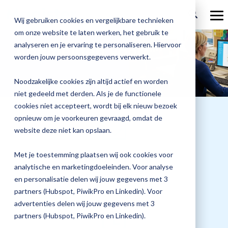
Ga
verder
To
Wij gebruiken cookies en vergelijkbare technieken
Me
om onze website te laten werken, het gebruik te
Over Magister
Onze
Magister is
Onze
Academy
analyseren en je ervaring te personaliseren. Hiervoor
Aanmelden voor:
worden jouw persoonsgegevens verwerkt.
Actueel
Benieu
Magist
oplossingen
er voor
services
Magister Zorg
Bekijk
Trainingen
hoe
upgrad
Noodzakelijke cookies zijn altijd actief en worden
Magister Journaal
Magist
alle
Magister MX
Docenten
Check-up
Met
Magister To do
niet gedeeld met derden. Als je de functionele
Training op jouw school
jouw
de
cookies niet accepteert, wordt bij elk nieuw bezoek
Aanmelden
school
oplossingen
Over ons
Quickscan
Onderwijsondersteunend personeel
Check-
opnieuw om je voorkeuren gevraagd, omdat de
Magister Join
Praktische informatie
vooruit
Cijfertijd
up
→
website deze niet kan opslaan.
helpt?
Werken bij Magister
Schoolleiders
Deepscan
heb
Verantwoording
Magister Learn
Plan
jij
& verzuim
Met je toestemming plaatsen wij ook cookies voor
Datum training
Gebruikerspanel
een
Leerlingen
Applicatiebeheer
snel
analytische en marketingdoeleinden. Voor analyse
Magister Inzicht
01 oktober 2024
afspraak
inzicht
en personalisatie delen wij jouw gegevens met 3
en
Media & Pers
in
Ouders
Overstappen
partners (Hubspot, PiwikPro en Linkedin). Voor
Magister Kluisjes
ontdek
de
advertenties delen wij jouw gegevens met 3
de
kwaliteit
partners (Hubspot, PiwikPro en Linkedin).
mogelijk
van