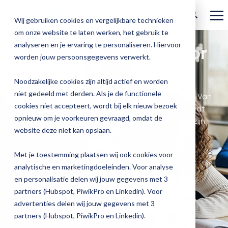
Ga
verder
To
Wij gebruiken cookies en vergelijkbare technieken
Me
om onze website te laten werken, het gebruik te
Over Magister
Onze
Magister is
Onze
Academy
analyseren en je ervaring te personaliseren. Hiervoor
Magister is er ook voor
worden jouw persoonsgegevens verwerkt.
Actueel
Benieu
Magist
oplossingen
er voor
services
jou
Magister Zorg
Bekijk
Trainingen
hoe
upgrad
Noodzakelijke cookies zijn altijd actief en worden
Magister Journaal
Magist
alle
Magister MX
Docenten
Check-up
Met
Magister To do
niet gedeeld met derden. Als je de functionele
Training op jouw school
Magister is er voor iedereen in en om de school. Van
jouw
de
cookies niet accepteert, wordt bij elk nieuw bezoek
Aanmelden
leerling tot docent en schoolleider. Magister biedt
school
oplossingen
Over ons
Quickscan
Onderwijsondersteunend personeel
Check-
opnieuw om je voorkeuren gevraagd, omdat de
Magister Join
Praktische informatie
vooruit
een slimme digitale omgeving die iedereen - in zijn
Cijfertijd
up
→
website deze niet kan opslaan.
helpt?
eigen rol - ondersteunt, ontzorgt en verbindt.
Werken bij Magister
Schoolleiders
Deepscan
heb
Verantwoording
Magister Learn
Ontdek wat Magister voor jou kan betekenen.
Plan
jij
& verzuim
Met je toestemming plaatsen wij ook cookies voor
Gebruikerspanel
een
Leerlingen
Applicatiebeheer
snel
analytische en marketingdoeleinden. Voor analyse
Magister Inzicht
afspraak
inzicht
en personalisatie delen wij jouw gegevens met 3
en
Media & Pers
in
Ouders
Overstappen
partners (Hubspot, PiwikPro en Linkedin). Voor
Magister Kluisjes
ontdek
de
advertenties delen wij jouw gegevens met 3
de
kwaliteit
partners (Hubspot, PiwikPro en Linkedin).
mogelijk
van