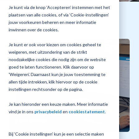
jouw
Je kunt via de knop ‘Accepteren’ instemmen met het
Magister is er voor:
Plan 
Magister
plaatsen van alle cookies, of via ‘Cookie-instellingen’
afspr
inrichting
jouw voorkeuren beheren en meer informatie
inwinnen over de cookies.
Je kunt er ook voor kiezen om cookies geheel te
Vraag
weigeren, met uitzondering van de strikt
een
noodzakelijke cookies die nodig zijn om de website
check-
up
goed te laten functioneren. Klik daarvoor op
aan
'Weigeren'. Daarnaast kun je jouw toestemming te
allen tijde intrekken, klik hiervoor op de cookie
instellingen rechtsonder op de pagina.
Je kan hieronder een keuze maken. Meer informatie
Onderwijsondersteunend
vind je in ons
privacybeleid
en
cookiestatement
.
personeel
Bij 'Cookie instellingen' kun je een selectie maken