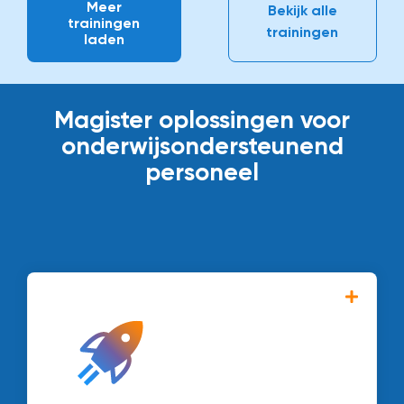
Meer
Bekijk alle
trainingen
trainingen
laden
Magister oplossingen voor
onderwijsondersteunend
personeel
Een innovatief platform dat aansluit op de
veranderende behoeften van
leerlingenadministratie, examencoördinatie
en applicatiebeheer.