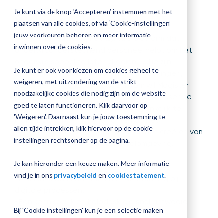
jouw
Je kunt via de knop ‘Accepteren’ instemmen met het
Welkom bij Magister.
Magister
Plan 
plaatsen van alle cookies, of via ‘Cookie-instellingen’
inrichting
afspr
jouw voorkeuren beheren en meer informatie
Welkom bij Magister, het digitale platform dat
inwinnen over de cookies.
onderwijsondersteunend personeel helpt om het
onderwijs soepel te laten draaien. Jullie zijn
Je kunt er ook voor kiezen om cookies geheel te
onmisbaar in het ondersteunen van leerlingen,
Vraag
weigeren, met uitzondering van de strikt
docenten en schoolleiders. Daarom wil Magister
een
noodzakelijke cookies die nodig zijn om de website
jullie werk eenvoudiger maken door processen te
check-
goed te laten functioneren. Klik daarvoor op
stroomlijnen en informatie snel toegankelijk te
up
'Weigeren'. Daarnaast kun je jouw toestemming te
maken. Zo kunnen jullie je richten op het
aan
allen tijde intrekken, klik hiervoor op de cookie
ondersteunen van het onderwijs en het creëren van
instellingen rechtsonder op de pagina.
een goed georganiseerde schoolomgeving.
Je kan hieronder een keuze maken. Meer informatie
Wat biedt Magister jou?
vind je in ons
privacybeleid
en
cookiestatement
.
• Efficiënte administratie en ondersteuning bij
digitale processen.
• Een kennisbank en helpdesk die snel antwoord
Bij 'Cookie instellingen' kun je een selectie maken
geven op praktische vragen.