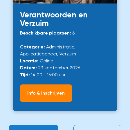
Verantwoorden en
Verzuim
Beschikbare plaatsen:
6
Categorie:
Administratie,
Applicatiebeheer, Verzuim
Locatie:
Online
Datum:
23 september 2026
Tijd:
14:00 - 16:00 uur
Info & inschrijven