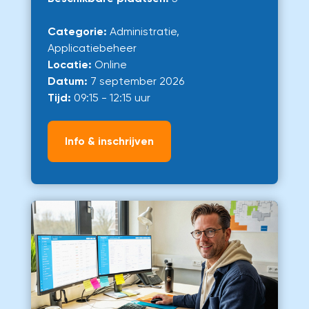
Categorie:
Administratie,
Applicatiebeheer
Locatie:
Online
Datum:
7 september 2026
Tijd:
09:15 - 12:15 uur
Info & inschrijven