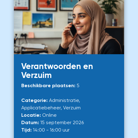
Verantwoorden en
Verzuim
Beschikbare plaatsen:
5
Categorie:
Administratie,
Applicatiebeheer, Verzuim
Locatie:
Online
Datum:
15 september 2026
Tijd:
14:00 - 16:00 uur