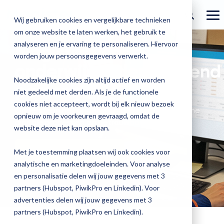
Ga
verder
To
Wij gebruiken cookies en vergelijkbare technieken
Me
om onze website te laten werken, het gebruik te
Over Magister
Onze
Magister is
Onze
Academy
analyseren en je ervaring te personaliseren. Hiervoor
Magister voor
worden jouw persoonsgegevens verwerkt.
Actueel
Benieu
Magist
oplossingen
er voor
services
onderwijsondersteunend
Magister Zorg
Bekijk
Trainingen
hoe
upgrad
Noodzakelijke cookies zijn altijd actief en worden
Magister Journaal
personeel
Magist
alle
Magister MX
Docenten
Check-up
Met
Magister To do
niet gedeeld met derden. Als je de functionele
Training op jouw school
jouw
de
cookies niet accepteert, wordt bij elk nieuw bezoek
Aanmelden
school
oplossingen
Over ons
Ondersteun het onderwijs moeiteloos met slimme
Quickscan
Onderwijsondersteunend personeel
Check-
opnieuw om je voorkeuren gevraagd, omdat de
Magister Join
Praktische informatie
vooruit
digitale processen en betrouwbare informatie.
Cijfertijd
up
→
website deze niet kan opslaan.
helpt?
Werken bij Magister
Schoolleiders
Deepscan
heb
Verantwoording
Magister Learn
Plan
jij
& verzuim
Met je toestemming plaatsen wij ook cookies voor
Ontdek onze services
Gebruikerspanel
een
Leerlingen
Applicatiebeheer
snel
analytische en marketingdoeleinden. Voor analyse
Magister Inzicht
afspraak
inzicht
en personalisatie delen wij jouw gegevens met 3
en
Media & Pers
in
Ouders
Overstappen
partners (Hubspot, PiwikPro en Linkedin). Voor
Magister Kluisjes
ontdek
de
advertenties delen wij jouw gegevens met 3
de
kwaliteit
partners (Hubspot, PiwikPro en Linkedin).
mogelijk
van