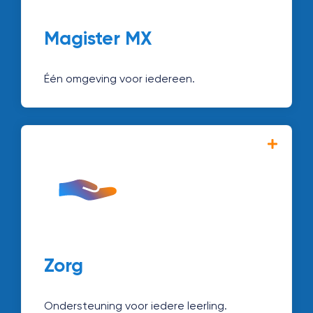
Ontdek Magister MX →
Magister MX
Één omgeving voor iedereen.
Met Magister Zorg monitor en begeleid je
leerlingen die extra aandacht nodig
hebben. Zo werk je aan passend onderwijs
voor iedereen.
Ontdek Zorg →
Zorg
Ondersteuning voor iedere leerling.