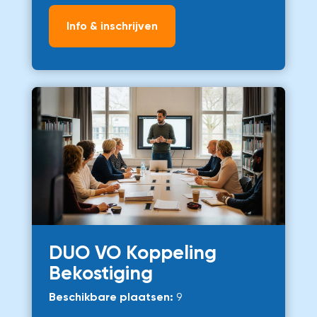
Info & inschrijven
DUO VO Koppeling
Bekostiging
Beschikbare plaatsen:
9