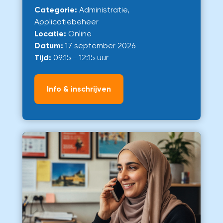
Categorie:
Administratie,
Applicatiebeheer
Locatie:
Online
Datum:
17 september 2026
Tijd:
09:15 - 12:15 uur
Info & inschrijven