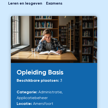
Leren en lesgeven
Examens
Opleiding Basis
Beschikbare plaatsen:
3
Categorie:
Administratie,
Applicatiebeheer
Locatie:
Amersfoort