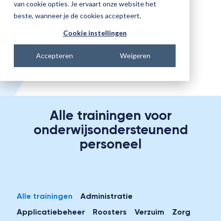
van cookie opties. Je ervaart onze website het
• De Magister Academy, met trainingen en
beste, wanneer je de cookies accepteert.
opleidingen voor nieuwe en ervaren gebruikers.
• Regelmatige updates, evenementen en
Cookie instellingen
persoonlijk contact met accountmanagers.
Accepteren
Weigeren
Alle trainingen voor
onderwijsondersteunend
personeel
Alle trainingen
Administratie
Applicatiebeheer
Roosters
Verzuim
Zorg