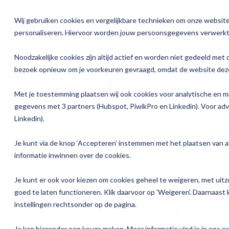
Ga
verder
Wij gebruiken cookies en vergelijkbare technieken om onze website 
Oplossinge
personaliseren. Hiervoor worden jouw persoonsgegevens verwerkt
Over Magister
Onze oplossingen
Magister is er voor
Onze services
Academ
Noodzakelijke cookies zijn altijd actief en worden niet gedeeld met 
Actueel
bezoek opnieuw om je voorkeuren gevraagd, omdat de website deze
Magister actu
Magister 
Magister MX
Docenten
Check-up
Traininge
Magister Journaal
Met je toestemming plaatsen wij ook cookies voor analytische en m
Aanmelden
Magister 
Onderwijsondersteunend personeel
Quickscan
Training o
gegevens met 3 partners (Hubspot, PiwikPro en Linkedin). Voor ad
Hier vind je de nieuwste blogs, publicaties en nieuwsber
Cijfertijd
Linkedin).
Over ons
Magister 
Schoolleiders
Deepscan
Praktisch
Verantwoording & verzuim
Je kunt via de knop ‘Accepteren’ instemmen met het plaatsen van al
Werken bij Magister
informatie inwinnen over de cookies.
Magister 
Leerlingen
Applicatiebeheer
Gebruikerspanel
Je kunt er ook voor kiezen om cookies geheel te weigeren, met uitzo
Magister I
Ouders
Overstappen
goed te laten functioneren. Klik daarvoor op 'Weigeren'. Daarnaast k
Media & Pers
instellingen rechtsonder op de pagina.
Magister K
Je kan hieronder een keuze maken. Meer informatie vind je in ons
pr