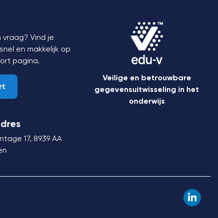
 vraag? Vind je
nel en makkelijk op
ort
pagina.
Veilige en betrouwbare
rt
gegevensuitwisseling in het
onderwijs
dres
ntage 17,
8939 AA
en
Linked