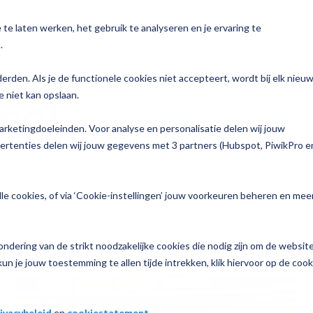
te laten werken, het gebruik te analyseren en je ervaring te
n
Voor wie
Services
Over Magister
.
y
derden. Als je de functionele cookies niet accepteert, wordt bij elk nieu
 niet kan opslaan.
eel
Bekijk alle oplossingen →
Zorg
n
arketingdoeleinden. Voor analyse en personalisatie delen wij jouw
To do
p jouw school
vertenties delen wij jouw gegevens met 3 partners (Hubspot, PiwikPro e
ichten van Magister.
Join
e informatie
le cookies, of via ‘Cookie-instellingen’ jouw voorkeuren beheren en mee
Learn
ndering van de strikt noodzakelijke cookies die nodig zijn om de websit
nzicht
un je jouw toestemming te allen tijde intrekken, klik hiervoor op de cook
luisjes
ivacybeleid
en
cookiestatement
.