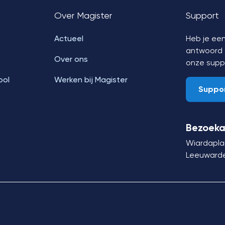
Over Magister
Support
Actueel
Heb je een
antwoord s
Over ons
onze supp
ool
Werken bij Magister
Suppo
Bezoeka
Wiardapla
Leeuward