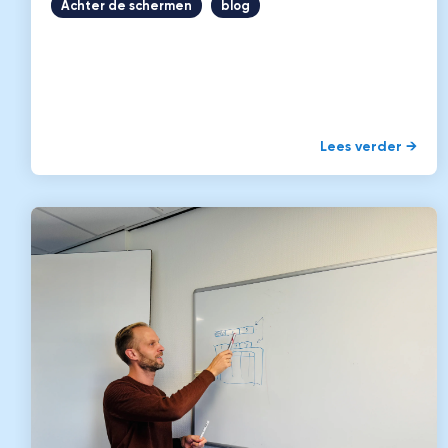
Achter de schermen
blog
Lees verder →