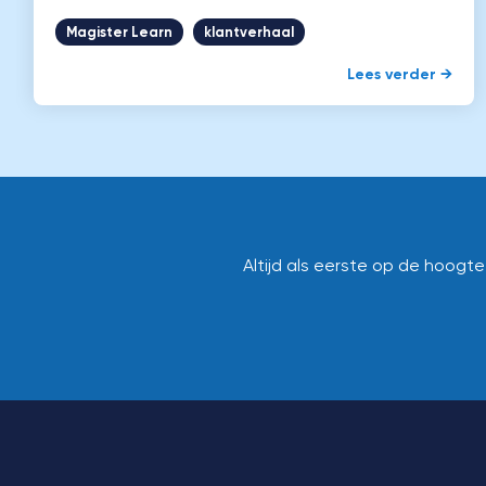
Magister Learn
klantverhaal
Lees verder →
Altijd als eerste op de hoogt