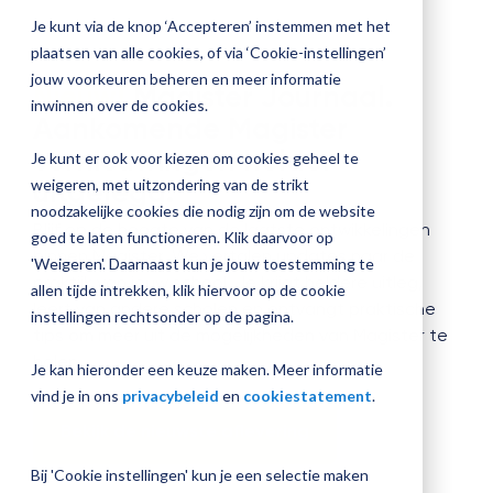
jouw
Je kunt via de knop ‘Accepteren’ instemmen met het
Magister
Plan 
plaatsen van alle cookies, of via ‘Cookie-instellingen’
inrichting
afspr
jouw voorkeuren beheren en meer informatie
Nieuw!
Magister Journaal.
inwinnen over de cookies.
Aankomende Magister
vernieuwingen helder
Je kunt er ook voor kiezen om cookies geheel te
Vraag
uitgelegd.
weigeren, met uitzondering van de strikt
een
noodzakelijke cookies die nodig zijn om de website
check-
Blijf op de hoogte van de laatste ontwikkelingen
goed te laten functioneren. Klik daarvoor op
up
binnen Magister. We vertalen updates naar de
'Weigeren'. Daarnaast kun je jouw toestemming te
aan
praktijk van jouw school. Je krijgt heldere uitleg,
allen tijde intrekken, klik hiervoor op de cookie
leert van andere scholen en ontvangt praktische
instellingen rechtsonder op de pagina.
tips om meer uit de mogelijkheden van Magister te
halen.
Je kan hieronder een keuze maken. Meer informatie
vind je in ons
privacybeleid
en
cookiestatement
.
Bekijk de nieuwste aflevering
Bij 'Cookie instellingen' kun je een selectie maken