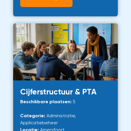
Cijferstructuur & PTA
Beschikbare plaatsen:
5
Categorie:
Administratie,
Applicatiebeheer
Locatie:
Amersfoort