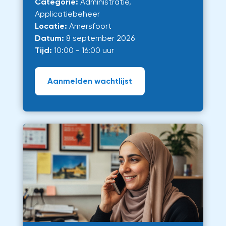
Categorie:
Administratie,
Applicatiebeheer
Locatie:
Amersfoort
Datum:
8 september 2026
Tijd:
10:00 - 16:00 uur
Aanmelden wachtlijst