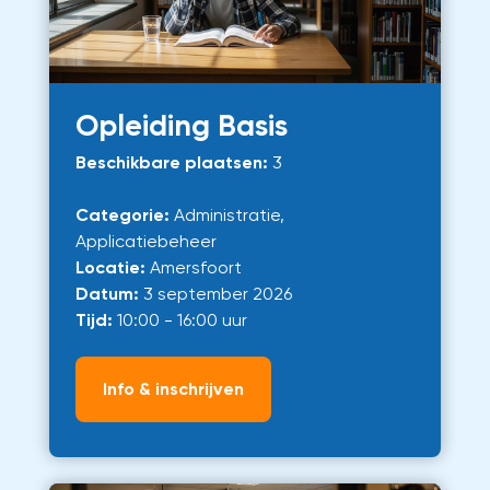
Opleiding Basis
Beschikbare plaatsen:
3
Categorie:
Administratie,
Applicatiebeheer
Locatie:
Amersfoort
Datum:
3 september 2026
Tijd:
10:00 - 16:00 uur
Info & inschrijven