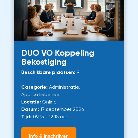
DUO VO Koppeling
Bekostiging
Beschikbare plaatsen:
9
Categorie:
Administratie,
Applicatiebeheer
Locatie:
Online
Datum:
17 september 2026
Tijd:
09:15 - 12:15 uur
Info & inschrijven