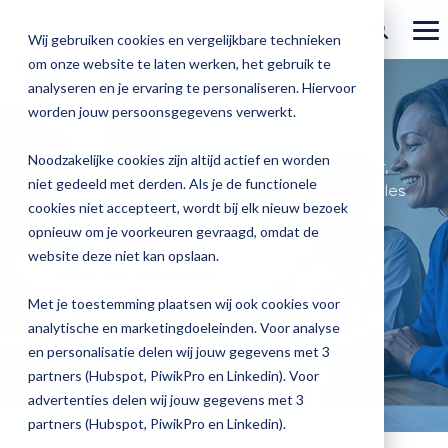
Ga
verder
To
Wij gebruiken cookies en vergelijkbare technieken
Me
om onze website te laten werken, het gebruik te
Over Magister
Onze
Magister is
Onze
Academy
analyseren en je ervaring te personaliseren. Hiervoor
Magister Academy
worden jouw persoonsgegevens verwerkt.
Actueel
Benieu
Magist
oplossingen
er voor
services
Magister Zorg
Bekijk
Trainingen
We bieden een breed scala aan trainingen en
hoe
upgrad
Noodzakelijke cookies zijn altijd actief en worden
opleidingen van administratie, applicatiebeheer,
Magister Journaal
Magist
alle
Magister MX
Docenten
Check-up
Met
Magister To do
niet gedeeld met derden. Als je de functionele
Training op jouw school
examens, roosters, verzuim en zorg.
Zo haal jij alles
jouw
de
cookies niet accepteert, wordt bij elk nieuw bezoek
Aanmelden
uit Magister.
school
oplossingen
Over ons
Quickscan
Onderwijsondersteunend personeel
Check-
opnieuw om je voorkeuren gevraagd, omdat de
Magister Join
Praktische informatie
vooruit
Cijfertijd
up
→
website deze niet kan opslaan.
helpt?
Werken bij Magister
Bekijk alle trainingen
Schoolleiders
Deepscan
heb
Verantwoording
Magister Learn
Plan
jij
& verzuim
Met je toestemming plaatsen wij ook cookies voor
Gebruikerspanel
een
Leerlingen
Applicatiebeheer
snel
analytische en marketingdoeleinden. Voor analyse
Magister Inzicht
afspraak
Training op jouw school
inzicht
en personalisatie delen wij jouw gegevens met 3
en
Media & Pers
in
Ouders
Overstappen
partners (Hubspot, PiwikPro en Linkedin). Voor
Magister Kluisjes
ontdek
de
advertenties delen wij jouw gegevens met 3
de
kwaliteit
partners (Hubspot, PiwikPro en Linkedin).
mogelijk
van