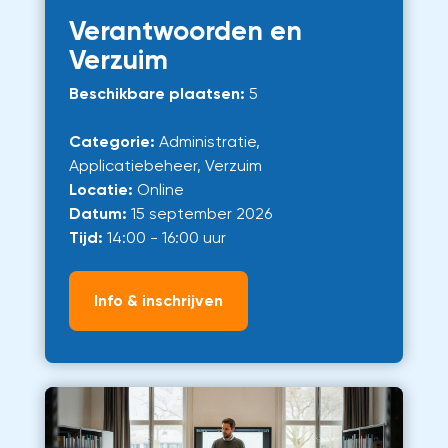
Verantwoorden en
Verzuim
Beschikbare plaatsen:
5
Categorie:
Administratie,
Applicatiebeheer, Verzuim
Locatie:
Online
Datum:
15 september 2026
Tijd:
14:00 - 16:00 uur
Info & inschrijven