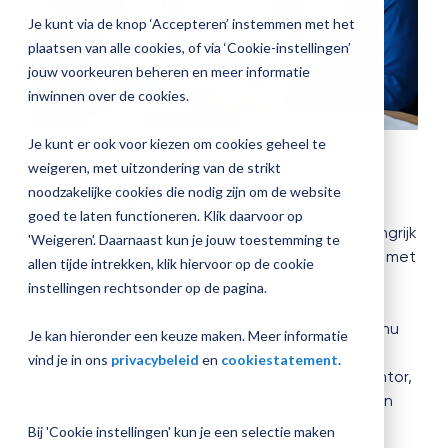
jouw
Je kunt via de knop ‘Accepteren’ instemmen met het
Plan 
Magister
plaatsen van alle cookies, of via ‘Cookie-instellingen’
afspr
inrichting
jouw voorkeuren beheren en meer informatie
inwinnen over de cookies.
Je kunt er ook voor kiezen om cookies geheel te
Vraag
Meedenken in het
weigeren, met uitzondering van de strikt
een
gebruikerspanel
noodzakelijke cookies die nodig zijn om de website
check-
up
goed te laten functioneren. Klik daarvoor op
aan
Jouw ervaring telt. Daarom vinden we het belangrijk
'Weigeren'. Daarnaast kun je jouw toestemming te
om goed te luisteren naar mensen die dagelijks met
allen tijde intrekken, klik hiervoor op de cookie
Magister werken. Zo kunnen we onze
instellingen rechtsonder op de pagina.
functionaliteiten en nieuwe ontwikkelingen nog
beter laten aansluiten op de praktijk. Dus of je nu
Je kan hieronder een keuze maken. Meer informatie
applicatiebeheerder bent, zorgcoördinator,
vind je in ons
privacybeleid
en
cookiestatement
.
verzuimmedewerker, roostermaker, docent, mentor,
leerling, ouder of iets daartussenin — je bent van
harte welkom in het Magister Gebruikerspanel.
Bij 'Cookie instellingen' kun je een selectie maken