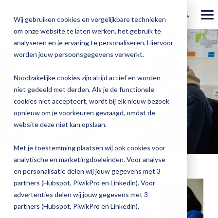
Ga
verder
To
Wij gebruiken cookies en vergelijkbare technieken
Me
om onze website te laten werken, het gebruik te
Over Magister
Onze
Magister is
Onze
Academy
analyseren en je ervaring te personaliseren. Hiervoor
Samen bouwen aan
worden jouw persoonsgegevens verwerkt.
Actueel
Benieu
Magist
oplossingen
er voor
services
verbeteringen
Magister Zorg
Bekijk
Trainingen
hoe
upgrad
Noodzakelijke cookies zijn altijd actief en worden
Magister Journaal
Magist
alle
Magister MX
Docenten
Check-up
Met
Magister To do
niet gedeeld met derden. Als je de functionele
Training op jouw school
jouw
de
cookies niet accepteert, wordt bij elk nieuw bezoek
Aanmelden
school
oplossingen
Over ons
Quickscan
Onderwijsondersteunend personeel
Check-
opnieuw om je voorkeuren gevraagd, omdat de
Magister Join
Praktische informatie
vooruit
Cijfertijd
up
→
website deze niet kan opslaan.
helpt?
Werken bij Magister
Schoolleiders
Deepscan
heb
Verantwoording
Magister Learn
Plan
jij
& verzuim
Met je toestemming plaatsen wij ook cookies voor
Gebruikerspanel
een
Leerlingen
Applicatiebeheer
snel
analytische en marketingdoeleinden. Voor analyse
Magister Inzicht
afspraak
inzicht
en personalisatie delen wij jouw gegevens met 3
en
Media & Pers
in
Ouders
Overstappen
partners (Hubspot, PiwikPro en Linkedin). Voor
Magister Kluisjes
ontdek
de
advertenties delen wij jouw gegevens met 3
de
kwaliteit
partners (Hubspot, PiwikPro en Linkedin).
mogelijk
van