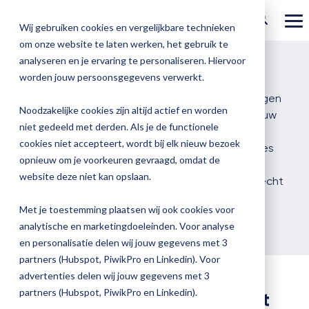
Ga
verder
To
Wij gebruiken cookies en vergelijkbare technieken
Me
om onze website te laten werken, het gebruik te
Over Magister
Onze
Magister is
Onze
Academy
analyseren en je ervaring te personaliseren. Hiervoor
Services
worden jouw persoonsgegevens verwerkt.
Actueel
Benieu
Magist
oplossingen
er voor
services
Magister Zorg
Bekijk
Trainingen
Jij maakt het onderwijs, wij de software. Wij zorgen
hoe
upgrad
Noodzakelijke cookies zijn altijd actief en worden
dat onze digitale service perfect aansluit op jouw
Magister Journaal
Magist
alle
Magister MX
Docenten
Check-up
Met
Magister To do
niet gedeeld met derden. Als je de functionele
Training op jouw school
school en jullie werk makkelijker maakt. Onze
jouw
de
cookies niet accepteert, wordt bij elk nieuw bezoek
Aanmelden
diensten – van begeleiding en training tot advies
school
oplossingen
Over ons
Quickscan
Onderwijsondersteunend personeel
Check-
opnieuw om je voorkeuren gevraagd, omdat de
Magister Join
Praktische informatie
vooruit
op maat – helpen je om Magister optimaal te
Cijfertijd
up
→
website deze niet kan opslaan.
helpt?
benutten, zodat jij je kunt richten op waar het echt
Werken bij Magister
Schoolleiders
Deepscan
heb
Verantwoording
Magister Learn
om draait: goed onderwijs.
Plan
jij
& verzuim
Met je toestemming plaatsen wij ook cookies voor
Gebruikerspanel
een
Leerlingen
Applicatiebeheer
snel
analytische en marketingdoeleinden. Voor analyse
Magister Inzicht
afspraak
inzicht
en personalisatie delen wij jouw gegevens met 3
en
Media & Pers
in
Ouders
Overstappen
partners (Hubspot, PiwikPro en Linkedin). Voor
Magister Kluisjes
ontdek
de
advertenties delen wij jouw gegevens met 3
de
kwaliteit
partners (Hubspot, PiwikPro en Linkedin).
Leren, weten en kunnen met
mogelijk
van