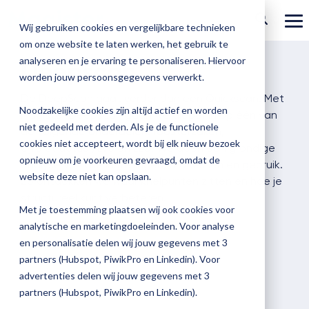
Ga
verder
To
Wij gebruiken cookies en vergelijkbare technieken
Me
om onze website te laten werken, het gebruik te
Over Magister
Onze
Magister is
Onze
Academy
analyseren en je ervaring te personaliseren. Hiervoor
Deepscan
worden jouw persoonsgegevens verwerkt.
Actueel
Benieu
Magist
oplossingen
er voor
services
Magister Zorg
Bekijk
Trainingen
De DeepScan gaat verder dan een Quickscan. Met
hoe
upgrad
Noodzakelijke cookies zijn altijd actief en worden
Magister Deepscan gaan we dieper in op één van
Magister Journaal
Magist
alle
Magister MX
Docenten
Check-up
Met
Magister To do
niet gedeeld met derden. Als je de functionele
Training op jouw school
de volgende onderdelen: roosterzaken,
jouw
de
cookies niet accepteert, wordt bij elk nieuw bezoek
Aanmelden
cijferstructuur, LVS en ELO. We doen een grondige
school
oplossingen
Over ons
Quickscan
Onderwijsondersteunend personeel
Check-
opnieuw om je voorkeuren gevraagd, omdat de
Magister Join
Praktische informatie
vooruit
analyse van alle instellingen, processen en gebruik.
Cijfertijd
up
→
website deze niet kan opslaan.
helpt?
Zo ontdekken we waar knelpunten zitten en hoe je
Werken bij Magister
Schoolleiders
Deepscan
heb
Verantwoording
Magister Learn
structureel kunt verbeteren.
Plan
jij
& verzuim
Met je toestemming plaatsen wij ook cookies voor
Gebruikerspanel
een
Leerlingen
Applicatiebeheer
snel
analytische en marketingdoeleinden. Voor analyse
Magister Inzicht
afspraak
Vraag een deepscan aan
inzicht
en personalisatie delen wij jouw gegevens met 3
en
Media & Pers
in
Ouders
Overstappen
partners (Hubspot, PiwikPro en Linkedin). Voor
Magister Kluisjes
ontdek
de
advertenties delen wij jouw gegevens met 3
de
kwaliteit
partners (Hubspot, PiwikPro en Linkedin).
mogelijk
van