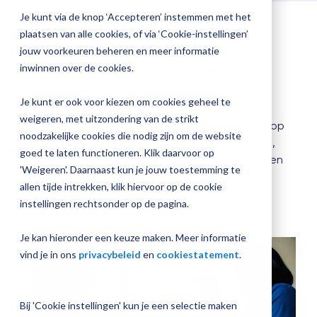
jouw
Je kunt via de knop ‘Accepteren’ instemmen met het
Plan 
Magister
plaatsen van alle cookies, of via ‘Cookie-instellingen’
Haal nog meer uit jullie
afspr
inrichting
jouw voorkeuren beheren en meer informatie
Magister met de Deepscan.
inwinnen over de cookies.
De Magister Deepscan is een variant op de
Je kunt er ook voor kiezen om cookies geheel te
Magister Quickscan. Zoals de naam al doet
Vraag
weigeren, met uitzondering van de strikt
een
vermoeden gaan we bij de Deepscan dieper in op
noodzakelijke cookies die nodig zijn om de website
check-
één van de volgende onderdelen: roosterzaken,
up
goed te laten functioneren. Klik daarvoor op
cijferstructuur, LVS en ELO. Als er op school vragen
aan
'Weigeren'. Daarnaast kun je jouw toestemming te
zijn over hoe Magister in zijn algemeenheid
allen tijde intrekken, klik hiervoor op de cookie
optimaler kan worden ingezet, raden we een
instellingen rechtsonder op de pagina.
Magister Quickscan aan.
Je kan hieronder een keuze maken. Meer informatie
vind je in ons
privacybeleid
en
cookiestatement
.
Bij 'Cookie instellingen' kun je een selectie maken