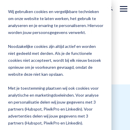
Ga
verder
To
Wij gebruiken cookies en vergelijkbare technieken
Me
om onze website te laten werken, het gebruik te
Over Magister
Onze
Magister is
Onze
Academy
analyseren en je ervaring te personaliseren. Hiervoor
Aanmelden
worden jouw persoonsgegevens verwerkt.
Actueel
Benieu
Magist
oplossingen
er voor
services
Magister Zorg
Bekijk
Trainingen
Meer grip en gemak bij aanmeldprocessen.
hoe
upgrad
Noodzakelijke cookies zijn altijd actief en worden
Magister Journaal
Magist
alle
Magister MX
Docenten
Check-up
Met
Magister To do
niet gedeeld met derden. Als je de functionele
Training op jouw school
jouw
Plan een afspraak
de
cookies niet accepteert, wordt bij elk nieuw bezoek
Aanmelden
school
oplossingen
Over ons
Quickscan
Onderwijsondersteunend personeel
Check-
opnieuw om je voorkeuren gevraagd, omdat de
Magister Join
Praktische informatie
vooruit
Cijfertijd
up
→
website deze niet kan opslaan.
helpt?
Werken bij Magister
Schoolleiders
Deepscan
heb
Verantwoording
Magister Learn
Plan
jij
& verzuim
Met je toestemming plaatsen wij ook cookies voor
Gebruikerspanel
een
Leerlingen
Applicatiebeheer
snel
analytische en marketingdoeleinden. Voor analyse
Magister Inzicht
afspraak
inzicht
en personalisatie delen wij jouw gegevens met 3
en
Media & Pers
in
Ouders
Overstappen
partners (Hubspot, PiwikPro en Linkedin). Voor
Magister Kluisjes
ontdek
de
advertenties delen wij jouw gegevens met 3
de
kwaliteit
partners (Hubspot, PiwikPro en Linkedin).
mogelijk
van