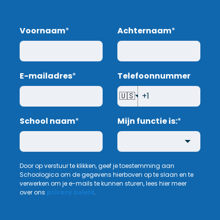
Voornaam
*
Achternaam
*
E-mailadres
*
Telefoonnummer
🇺🇸
School naam
*
Mijn functie is:
*
Door op verstuur te klikken, geef je toestemming aan
Schoologica om de gegevens hierboven op te slaan en te
verwerken om je e-mails te kunnen sturen, lees hier meer
over ons
privacy beleid
.