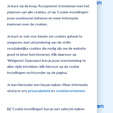
Besparing administratieve lasten
jouw
Je kunt via de knop ‘Accepteren’ instemmen met het
Plan 
Magister
plaatsen van alle cookies, of via ‘Cookie-instellingen’
afspr
inrichting
jouw voorkeuren beheren en meer informatie
inwinnen over de cookies.
Je kunt er ook voor kiezen om cookies geheel te
Vraag
weigeren, met uitzondering van de strikt
een
noodzakelijke cookies die nodig zijn om de website
check-
Overzichtelijke interface
up
goed te laten functioneren. Klik daarvoor op
aan
'Weigeren'. Daarnaast kun je jouw toestemming te
allen tijde intrekken, klik hiervoor op de cookie
instellingen rechtsonder op de pagina.
Je kan hieronder een keuze maken. Meer informatie
vind je in ons
privacybeleid
en
cookiestatement
.
Makkelijk groeperen van leerlingen
Bij 'Cookie instellingen' kun je een selectie maken