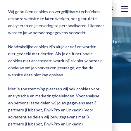
Ga
verder
To
Wij gebruiken cookies en vergelijkbare technieken
Me
om onze website te laten werken, het gebruik te
Over Magister
Onze
Magister is
Onze
Academy
analyseren en je ervaring te personaliseren. Hiervoor
Support
worden jouw persoonsgegevens verwerkt.
Actueel
Benieu
Magist
oplossingen
er voor
services
Magister Zorg
Bekijk
Trainingen
We helpen je graag verder. Op deze pagina vind je
hoe
upgrad
Noodzakelijke cookies zijn altijd actief en worden
de veelgestelde vragen. Staat je vraag er niet
Magister Journaal
Magist
alle
Magister MX
Docenten
Check-up
Met
Magister To do
niet gedeeld met derden. Als je de functionele
Training op jouw school
tussen
kun je hieronder ook naar de kennisbank of
jouw
de
cookies niet accepteert, wordt bij elk nieuw bezoek
Aanmelden
een support ticket aanmaken.
school
oplossingen
Over ons
Quickscan
Onderwijsondersteunend personeel
Check-
opnieuw om je voorkeuren gevraagd, omdat de
Magister Join
Praktische informatie
vooruit
Cijfertijd
up
→
website deze niet kan opslaan.
helpt?
Werken bij Magister
Naar de kennisbank →
Schoolleiders
Deepscan
heb
Verantwoording
Magister Learn
Plan
jij
& verzuim
Met je toestemming plaatsen wij ook cookies voor
Gebruikerspanel
een
Leerlingen
Applicatiebeheer
snel
analytische en marketingdoeleinden. Voor analyse
Magister Inzicht
Support ticket aanmaken →
afspraak
inzicht
en personalisatie delen wij jouw gegevens met 3
en
Media & Pers
in
Ouders
Overstappen
partners (Hubspot, PiwikPro en Linkedin). Voor
Magister Kluisjes
ontdek
de
advertenties delen wij jouw gegevens met 3
de
kwaliteit
partners (Hubspot, PiwikPro en Linkedin).
mogelijk
van