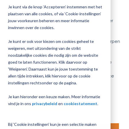
jouw
Uitgebreide demo's van de nieuwste
Je kunt via de knop ‘Accepteren’ instemmen met het
Plan 
Magister
ontwikkelingen zien?
plaatsen van alle cookies, of via ‘Cookie-instellingen’
afspr
inrichting
In het nieuwe
Magister Journaal
hoorde je meer
jouw voorkeuren beheren en meer informatie
over V&V Absentieregistratie, V&V Maatregelen,
inwinnen over de cookies.
Wachtwoordsleutels, Cijferbeheer en
Examenoverzicht. Voor ieder van deze onderwerpen
Je kunt er ook voor kiezen om cookies geheel te
Vraag
staat op Magister Service een eigen demo van
weigeren, met uitzondering van de strikt
een
ongeveer 15 minuten klaar. Je ziet hoe de
noodzakelijke cookies die nodig zijn om de website
check-
up
functionaliteit werkt, wat er verandert en hoe je
goed te laten functioneren. Klik daarvoor op
aan
ermee aan de slag gaat. Applicatiebeheerders
'Weigeren'. Daarnaast kun je jouw toestemming te
hebben standaard toegang tot Magister Service
allen tijde intrekken, klik hiervoor op de cookie
(inlog vereist).
instellingen rechtsonder op de pagina.
Je kan hieronder een keuze maken. Meer informatie
Naar Magister Service
vind je in ons
privacybeleid
en
cookiestatement
.
Bij 'Cookie instellingen' kun je een selectie maken