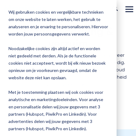
Welcome
Ga
to
verder
To
Wij gebruiken cookies en vergelijkbare technieken
All
Me
in
om onze website te laten werken, het gebruik te
Over Magister
One
Onze
Magister is
Onze
Academy
analyseren en je ervaring te personaliseren. Hiervoor
Verantwoording &
Accessibility
worden jouw persoonsgegevens verwerkt.
screen
Actueel
Benieu
Magist
oplossingen
er voor
services
verzuim
reader.
Magister Zorg
Bekijk
Trainingen
hoe
upgrad
To
Noodzakelijke cookies zijn altijd actief en worden
Magister Journaal
start
Magist
alle
Magister MX
Docenten
Check-up
Met Magister Verantwoording & verzuim registreer
Met
Magister To do
niet gedeeld met derden. Als je de functionele
Training op jouw school
the
jouw
je aanwezigheid en verzuim eenvoudig en volledig.
All
de
cookies niet accepteert, wordt bij elk nieuw bezoek
Aanmelden
school
oplossingen
Over ons
in
Quickscan
Onderwijsondersteunend personeel
Zo voldoe je aan wettelijke verplichtingen en houd
Check-
opnieuw om je voorkeuren gevraagd, omdat de
Magister Join
Praktische informatie
vooruit
One
Cijfertijd
je overzicht over de inzetbaarheid en aanwezigheid
up
→
website deze niet kan opslaan.
helpt?
Accessibility
Werken bij Magister
Schoolleiders
Deepscan
van jouw leerlingen.
screen
heb
Verantwoording
Magister Learn
Plan
reader,
jij
& verzuim
Met je toestemming plaatsen wij ook cookies voor
press
Gebruikerspanel
een
Leerlingen
Applicatiebeheer
snel
analytische en marketingdoeleinden. Voor analyse
"Ctrl
Magister Inzicht
Plan een afspraak
afspraak
+
inzicht
en personalisatie delen wij jouw gegevens met 3
en
Media & Pers
/".
in
Ouders
Overstappen
partners (Hubspot, PiwikPro en Linkedin). Voor
Magister Kluisjes
This
ontdek
de
advertenties delen wij jouw gegevens met 3
shortcut
de
activates
kwaliteit
partners (Hubspot, PiwikPro en Linkedin).
mogelijk
the
van