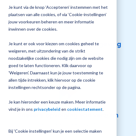
screen
jouw
Je kunt via de knop ‘Accepteren’ instemmen met het
reader
Plan 
to
Magister
plaatsen van alle cookies, of via ‘Cookie-instellingen’
afspr
help
inrichting
jouw voorkeuren beheren en meer informatie
you
inwinnen over de cookies.
navigate
and
interact
Betere naleving van regelgeving
Je kunt er ook voor kiezen om cookies geheel te
with
Vraag
weigeren, met uitzondering van de strikt
the
Snellere signalering van MAZL.
een
content.
noodzakelijke cookies die nodig zijn om de website
check-
up
goed te laten functioneren. Klik daarvoor op
aan
'Weigeren'. Daarnaast kun je jouw toestemming te
allen tijde intrekken, klik hiervoor op de cookie
instellingen rechtsonder op de pagina.
Je kan hieronder een keuze maken. Meer informatie
vind je in ons
privacybeleid
en
cookiestatement
.
Snellere opvolging van verzuim
Sneller inzage in lopend verzuim.
Bij 'Cookie instellingen' kun je een selectie maken