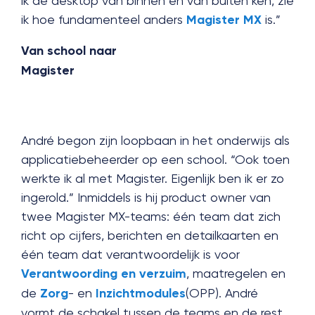
ik de desktop van binnen en van buiten ken, zie
ik hoe fundamenteel anders
Magister MX
is.”
Van school naar
Magister
André begon zijn loopbaan in het onderwijs als
applicatiebeheerder op een school. “Ook toen
werkte ik al met Magister. Eigenlijk ben ik er zo
ingerold.” Inmiddels is hij product owner van
twee Magister MX-teams: één team dat zich
richt op cijfers, berichten en detailkaarten en
één team dat verantwoordelijk is voor
Verantwoording en verzuim
, maatregelen en
de
Zorg
- en
Inzichtmodules
(OPP). André
vormt de schakel tussen de teams en de rest