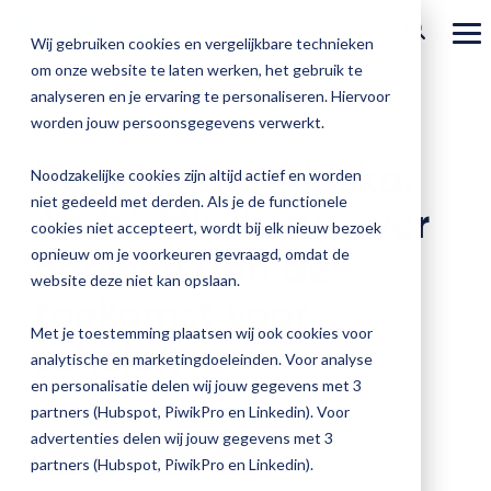
Ga
verder
To
Wij gebruiken cookies en vergelijkbare technieken
Me
om onze website te laten werken, het gebruik te
Over Magister
Onze
Magister is
Onze
Academy
analyseren en je ervaring te personaliseren. Hiervoor
worden jouw persoonsgegevens verwerkt.
Actueel
4 MIN LEESTIJD
Benieu
Magist
oplossingen
er voor
services
Magister Zorg
Bekijk
Trainingen
hoe
upgrad
De reis naar Alaska:
Noodzakelijke cookies zijn altijd actief en worden
Magister Journaal
Magist
alle
Magister MX
Docenten
Check-up
Met
Magister To do
niet gedeeld met derden. Als je de functionele
Training op jouw school
André Miedema over
jouw
de
cookies niet accepteert, wordt bij elk nieuw bezoek
Aanmelden
school
oplossingen
Over ons
Quickscan
Onderwijsondersteunend personeel
Check-
bouwen aan de
opnieuw om je voorkeuren gevraagd, omdat de
Magister Join
Praktische informatie
vooruit
Cijfertijd
up
→
website deze niet kan opslaan.
helpt?
Werken bij Magister
toekomst voor
Schoolleiders
Deepscan
heb
Verantwoording
Magister Learn
Plan
jij
& verzuim
Met je toestemming plaatsen wij ook cookies voor
scholen
Gebruikerspanel
een
Leerlingen
Applicatiebeheer
snel
analytische en marketingdoeleinden. Voor analyse
Magister Inzicht
afspraak
inzicht
en personalisatie delen wij jouw gegevens met 3
en
Media & Pers
in
Ouders
Overstappen
partners (Hubspot, PiwikPro en Linkedin). Voor
André Miedema
:
05 februari 2026
Magister Kluisjes
ontdek
de
advertenties delen wij jouw gegevens met 3
de
kwaliteit
Achter de schermen
blog
partners (Hubspot, PiwikPro en Linkedin).
mogelijk
van