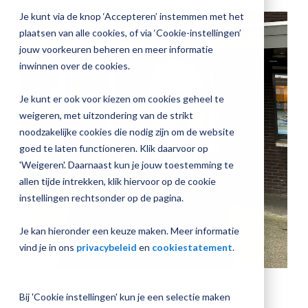
jouw
Je kunt via de knop ‘Accepteren’ instemmen met het
Plan 
Magister
plaatsen van alle cookies, of via ‘Cookie-instellingen’
afspr
inrichting
jouw voorkeuren beheren en meer informatie
inwinnen over de cookies.
Je kunt er ook voor kiezen om cookies geheel te
Vraag
weigeren, met uitzondering van de strikt
een
noodzakelijke cookies die nodig zijn om de website
check-
up
goed te laten functioneren. Klik daarvoor op
aan
'Weigeren'. Daarnaast kun je jouw toestemming te
allen tijde intrekken, klik hiervoor op de cookie
instellingen rechtsonder op de pagina.
Je kan hieronder een keuze maken. Meer informatie
vind je in ons
privacybeleid
en
cookiestatement
.
Bij 'Cookie instellingen' kun je een selectie maken