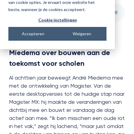
van cookie opties. Je ervaart onze website het
beste, wanneer je de cookies accepteert.
De reis naar Alaska: André Miedema over bouwen aan de toekomst voor scholen
5
:
38
Cookie instellingen
Accepteren
Weigeren
De reis naar Alaska: André
Miedema over bouwen aan de
toekomst voor scholen
Al achttien jaar beweegt André Miedema mee
met de ontwikkeling van Magister. Van de
eerste desktopversies tot de huidige stap naar
Magister MX: hij maakte de veranderingen van
dichtbij mee en bouwt er vandaag de dag
actief aan mee. “Ik ben misschien een oude rot
in het vak,” zegt hij lachend, “maar juist omdat