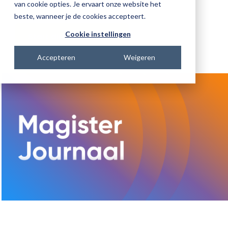
veranderingen voor jou relevant zijn.
van cookie opties. Je ervaart onze website het
beste, wanneer je de cookies accepteert.
Cookie instellingen
Start direct met kijken
Accepteren
Weigeren