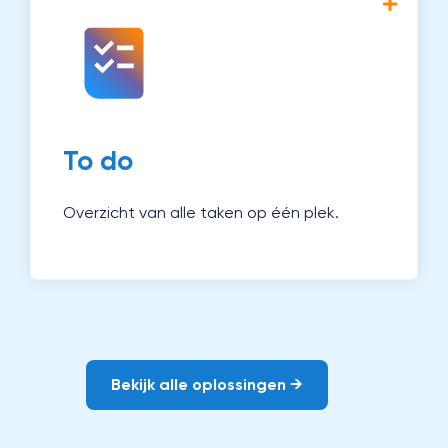
Met Magister To do zie je in één oogopslag
wat er gedaan moet worden. Zo werk je
efficiënter en houd je overzicht.
Ontdek To do →
To do
Overzicht van alle taken op één plek.
Bekijk alle oplossingen →