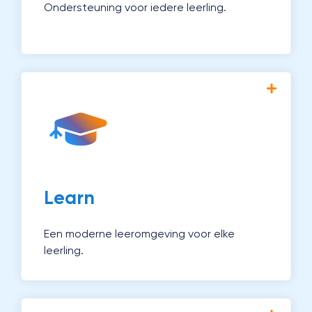
Ondersteuning voor iedere leerling.
Met Magister Learn creëer je
gepersonaliseerd onderwijs en houd je
voortgang eenvoudig bij. Zo ondersteun je
docenten én leerlingen optimaal.
Ontdek Learn →
Learn
Een moderne leeromgeving voor elke
leerling.