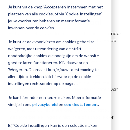
jouw
Je kunt via de knop ‘Accepteren’ instemmen met het
Plan 
Magister
plaatsen van alle cookies, of via ‘Cookie-instellingen’
afspr
Nieuw!
Magister Journaal
inrichting
jouw voorkeuren beheren en meer informatie
inwinnen over de cookies.
Het eerste Magister Journaal staat online! In minder
dan een halfuur ben je volledig bijgepraat over de
Je kunt er ook voor kiezen om cookies geheel te
Vraag
nieuwste ontwikkelingen binnen Magister.
weigeren, met uitzondering van de strikt
een
noodzakelijke cookies die nodig zijn om de website
check-
up
Ontdek de actuele MX-roadmap, nieuwe
goed te laten functioneren. Klik daarvoor op
aan
mogelijkheden voor absentieregistratie,
'Weigeren'. Daarnaast kun je jouw toestemming te
maatregelen en cijferbeheer in MX. Laat je
allen tijde intrekken, klik hiervoor op de cookie
inspireren door praktijkverhalen, ervaringen van
instellingen rechtsonder op de pagina.
scholen met Cijfertijd en waardevolle inzichten van
experts.
Je kan hieronder een keuze maken. Meer informatie
vind je in ons
privacybeleid
en
cookiestatement
.
Of je nu applicatiebeheerder, ICT-coördinator,
medewerker leerlingadministratie of schoolleider
bent: met deze aflevering weet je welke
Bij 'Cookie instellingen' kun je een selectie maken