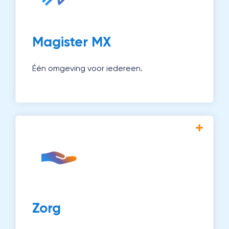
leerlingenadministratie, examencoördinatie
en applicatiebeheer.
Ontdek Magister MX →
Magister MX
Één omgeving voor iedereen.
Met Magister Zorg monitor en begeleid je
leerlingen die extra aandacht nodig
hebben. Zo werk je aan passend onderwijs
voor iedereen.
Ontdek Zorg →
Zorg