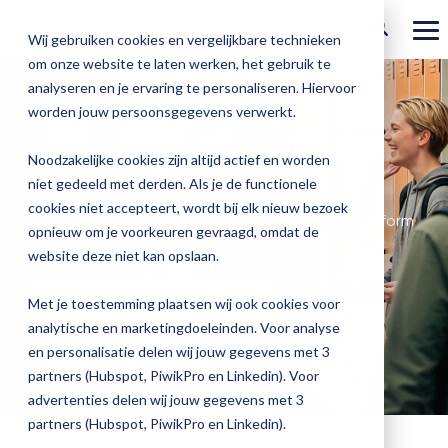
Ga
verder
To
Wij gebruiken cookies en vergelijkbare technieken
Me
om onze website te laten werken, het gebruik te
Over Magister
Onze
Magister is
Onze
Academy
analyseren en je ervaring te personaliseren. Hiervoor
worden jouw persoonsgegevens verwerkt.
Actueel
Benieu
Magist
oplossingen
er voor
services
Jij maakt de school,
Magister Zorg
Bekijk
Trainingen
hoe
upgrad
Noodzakelijke cookies zijn altijd actief en worden
Magister Journaal
wij de software.
Magist
alle
Magister MX
Docenten
Check-up
Met
Magister To do
niet gedeeld met derden. Als je de functionele
Training op jouw school
jouw
de
cookies niet accepteert, wordt bij elk nieuw bezoek
Aanmelden
school
oplossingen
Over ons
Maak kennis met het beste geïntegreerde platform
Quickscan
Onderwijsondersteunend personeel
Check-
opnieuw om je voorkeuren gevraagd, omdat de
Magister Join
Praktische informatie
vooruit
voor meer grip en inzicht in het onderwijs.
Cijfertijd
up
→
website deze niet kan opslaan.
helpt?
Werken bij Magister
Schoolleiders
Deepscan
heb
Verantwoording
Magister Learn
Plan
jij
Ontdek onze oplossingen
& verzuim
Met je toestemming plaatsen wij ook cookies voor
Gebruikerspanel
een
Leerlingen
Applicatiebeheer
snel
analytische en marketingdoeleinden. Voor analyse
Magister Inzicht
afspraak
inzicht
en personalisatie delen wij jouw gegevens met 3
en
Media & Pers
in
Ouders
Overstappen
partners (Hubspot, PiwikPro en Linkedin). Voor
Magister Kluisjes
ontdek
de
advertenties delen wij jouw gegevens met 3
de
kwaliteit
partners (Hubspot, PiwikPro en Linkedin).
mogelijk
van