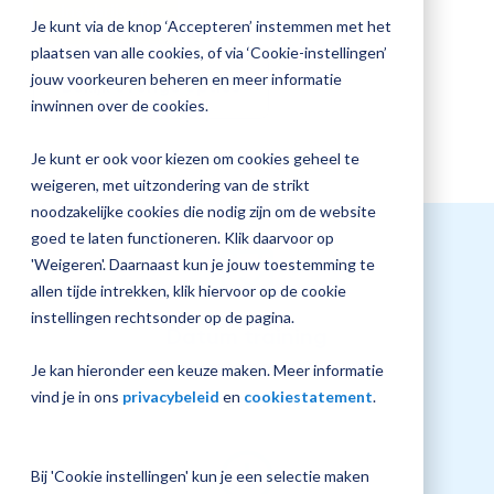
Inschrijven
jouw
Je kunt via de knop ‘Accepteren’ instemmen met het
Magister
Plan 
plaatsen van alle cookies, of via ‘Cookie-instellingen’
inrichting
afspr
jouw voorkeuren beheren en meer informatie
Bekijk overige opties
inwinnen over de cookies.
Je kunt er ook voor kiezen om cookies geheel te
Vraag
weigeren, met uitzondering van de strikt
een
noodzakelijke cookies die nodig zijn om de website
check-
goed te laten functioneren. Klik daarvoor op
up
'Weigeren'. Daarnaast kun je jouw toestemming te
aan
allen tijde intrekken, klik hiervoor op de cookie
instellingen rechtsonder op de pagina.
Datum training
16 december 2026
Je kan hieronder een keuze maken. Meer informatie
vind je in ons
privacybeleid
en
cookiestatement
.
Bij 'Cookie instellingen' kun je een selectie maken