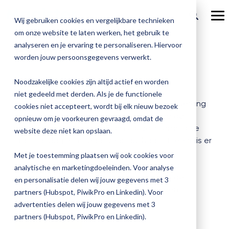
Ga
verder
To
Wij gebruiken cookies en vergelijkbare technieken
Me
om onze website te laten werken, het gebruik te
Over Magister
Onze
Magister is
Onze
Academy
analyseren en je ervaring te personaliseren. Hiervoor
Examens Basis
worden jouw persoonsgegevens verwerkt.
Actueel
Benieu
Magist
oplossingen
er voor
services
Magister Zorg
Bekijk
Trainingen
hoe
upgrad
Noodzakelijke cookies zijn altijd actief en worden
Magister Journaal
Magist
alle
Magister MX
Docenten
Check-up
Met
Magister To do
niet gedeeld met derden. Als je de functionele
Training op jouw school
jouw
Ben jij verantwoordelijk voor de examenverwerking
de
cookies niet accepteert, wordt bij elk nieuw bezoek
Aanmelden
school
oplossingen
Over ons
Quickscan
Onderwijsondersteunend personeel
in Magister maar heb je deze nog niet eerder
Check-
opnieuw om je voorkeuren gevraagd, omdat de
Magister Join
Praktische informatie
vooruit
Cijfertijd
zelfstandig doorlopen? Dan is deze interactieve
up
→
website deze niet kan opslaan.
helpt?
Werken bij Magister
trainingsdag onmisbaar voor jou! Naast theorie is er
Schoolleiders
Deepscan
heb
Verantwoording
Magister Learn
Plan
volop tijd voor het stellen van vragen, het
jij
& verzuim
Met je toestemming plaatsen wij ook cookies voor
Gebruikerspanel
een
uitwisselen van ervaringen met collega’s van
Leerlingen
Applicatiebeheer
snel
analytische en marketingdoeleinden. Voor analyse
Magister Inzicht
afspraak
andere scholen en ga je aan de slag met de
inzicht
en personalisatie delen wij jouw gegevens met 3
en
Media & Pers
inrichting van de examenmodule in je eigen
in
Ouders
Overstappen
partners (Hubspot, PiwikPro en Linkedin). Voor
Magister Kluisjes
ontdek
Magisteromgeving.
de
advertenties delen wij jouw gegevens met 3
de
kwaliteit
partners (Hubspot, PiwikPro en Linkedin).
mogelijk
van