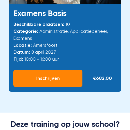
Examens Basis
Beschikbare plaatsen:
10
Categorie:
Administratie, Applicatiebeheer,
Examens
Locatie:
Amersfoort
Datum:
8 april 2027
Tijd:
10:00 - 16:00 uur
Inschrijven
€682,00
Deze training op jouw school?