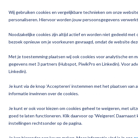
Ga
verder
Wij gebruiken cookies en vergelijkbare technieken om onze website 
Oplossinge
personaliseren. Hiervoor worden jouw persoonsgegevens verwerkt
Over Magister
Onze oplossingen
Magister is er voor
Onze services
Academ
Noodzakelijke cookies zijn altijd actief en worden niet gedeeld met 
Actueel
bezoek opnieuw om je voorkeuren gevraagd, omdat de website deze
Facet M2M Koppeling
Magister 
Magister MX
Docenten
Check-up
Traininge
Magister Journaal
Met je toestemming plaatsen wij ook cookies voor analytische en m
Aanmelden
Magister 
Onderwijsondersteunend personeel
Quickscan
Training o
gegevens met 3 partners (Hubspot, PiwikPro en Linkedin). Voor ad
Cijfertijd
Linkedin).
Over ons
Magister 
Schoolleiders
Deepscan
Praktisch
Werk jij al met de nieuwe Facet-koppeling in Magister o
Verantwoording & verzuim
Je kunt via de knop ‘Accepteren’ instemmen met het plaatsen van al
starten? Dan is deze online training over de ingebruikn
Werken bij Magister
informatie inwinnen over de cookies.
nieuwe Facet M2M-koppeling onmisbaar voor jou. We be
Magister 
Leerlingen
Applicatiebeheer
welke voorbereidingen je moet nemen, hoe het inplanne
Gebruikerspanel
Je kunt er ook voor kiezen om cookies geheel te weigeren, met uitzo
werkt en hoe je de scores verwerkt.
Magister I
Ouders
Overstappen
goed te laten functioneren. Klik daarvoor op 'Weigeren'. Daarnaast k
Media & Pers
instellingen rechtsonder op de pagina.
Bekijk overige opties
Magister K
Je kan hieronder een keuze maken. Meer informatie vind je in ons
pr