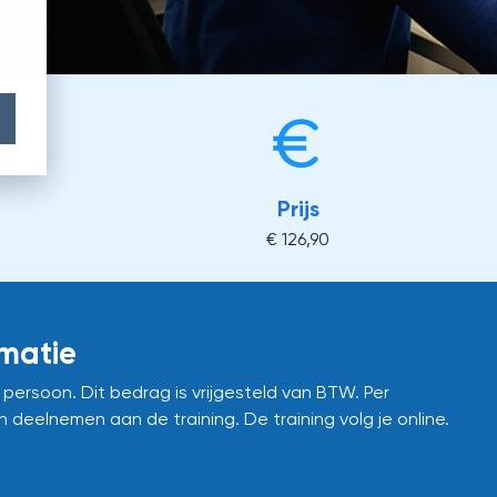
Prijs
€ 126,90
rmatie
r persoon. Dit bedrag is vrijgesteld van BTW.
Per
n deelnemen aan de training.
De training volg je online.