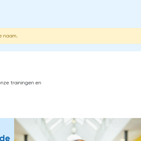
de naam.
onze trainingen en
lde