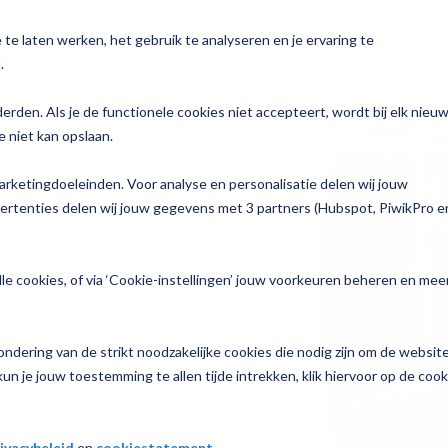
te laten werken, het gebruik te analyseren en je ervaring te
n
Voor wie
Services
Over Magister
.
y
derden. Als je de functionele cookies niet accepteert, wordt bij elk nieu
 niet kan opslaan.
Bekijk alle oplossingen →
Zorg
n
arketingdoeleinden. Voor analyse en personalisatie delen wij jouw
To do
p jouw school
vertenties delen wij jouw gegevens met 3 partners (Hubspot, PiwikPro e
Join
e informatie
f ga je daar binnenkort mee
le cookies, of via ‘Cookie-instellingen’ jouw voorkeuren beheren en mee
ame en werking van de
handelen in deze training
Learn
n van de digitale examens
ndering van de strikt noodzakelijke cookies die nodig zijn om de websit
nzicht
un je jouw toestemming te allen tijde intrekken, klik hiervoor op de cook
luisjes
ivacybeleid
en
cookiestatement
.