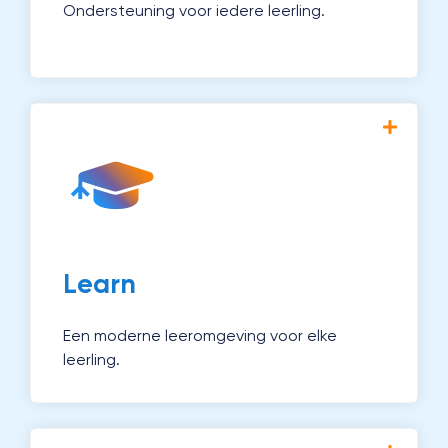
Ondersteuning voor iedere leerling.
Met Magister Learn creëer je
gepersonaliseerd onderwijs en houd je
voortgang eenvoudig bij. Zo ondersteun je
docenten én leerlingen optimaal.
Ontdek Learn →
Learn
Een moderne leeromgeving voor elke
leerling.