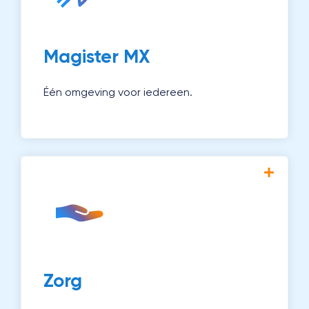
leerlingenadministratie, examencoördinatie
en applicatiebeheer.
Ontdek Magister MX →
Magister MX
Één omgeving voor iedereen.
Met Magister Zorg monitor en begeleid je
leerlingen die extra aandacht nodig
hebben. Zo werk je aan passend onderwijs
voor iedereen.
Ontdek Zorg →
Zorg