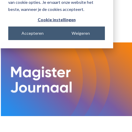
veranderingen voor jou relevant zijn.
van cookie opties. Je ervaart onze website het
beste, wanneer je de cookies accepteert.
Cookie instellingen
Start direct met kijken
Accepteren
Weigeren