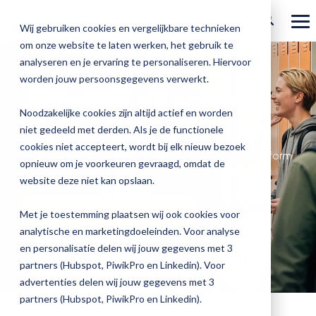
Welcome
Ga
to
verder
To
Wij gebruiken cookies en vergelijkbare technieken
All
Me
in
om onze website te laten werken, het gebruik te
Over Magister
One
Onze
Magister is
Onze
Academy
analyseren en je ervaring te personaliseren. Hiervoor
Accessibility
worden jouw persoonsgegevens verwerkt.
screen
Actueel
Benieu
Magist
oplossingen
er voor
services
Jij maakt de school,
reader.
Magister Zorg
Bekijk
Trainingen
hoe
upgrad
To
Noodzakelijke cookies zijn altijd actief en worden
Magister Journaal
wij de software.
start
Magist
alle
Magister MX
Docenten
Check-up
Met
Magister To do
niet gedeeld met derden. Als je de functionele
Training op jouw school
the
jouw
All
de
cookies niet accepteert, wordt bij elk nieuw bezoek
Aanmelden
school
oplossingen
Over ons
Maak kennis met het beste geïntegreerde platform
in
Quickscan
Onderwijsondersteunend personeel
Check-
opnieuw om je voorkeuren gevraagd, omdat de
Magister Join
Praktische informatie
vooruit
One
voor meer grip en inzicht in het onderwijs.
Cijfertijd
up
→
website deze niet kan opslaan.
helpt?
Accessibility
Werken bij Magister
Schoolleiders
Deepscan
screen
heb
Verantwoording
Magister Learn
Plan
reader,
jij
Ontdek onze oplossingen
& verzuim
Met je toestemming plaatsen wij ook cookies voor
press
Gebruikerspanel
een
Leerlingen
Applicatiebeheer
snel
analytische en marketingdoeleinden. Voor analyse
"Ctrl
Magister Inzicht
afspraak
+
inzicht
en personalisatie delen wij jouw gegevens met 3
en
Media & Pers
/".
in
Ouders
Overstappen
partners (Hubspot, PiwikPro en Linkedin). Voor
Magister Kluisjes
This
ontdek
de
advertenties delen wij jouw gegevens met 3
shortcut
de
activates
kwaliteit
partners (Hubspot, PiwikPro en Linkedin).
mogelijk
the
van