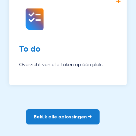
Met Magister To do zie je in één oogopslag
wat er gedaan moet worden. Zo werk je
efficiënter en houd je overzicht.
Ontdek To do →
To do
Overzicht van alle taken op één plek.
Bekijk alle oplossingen →