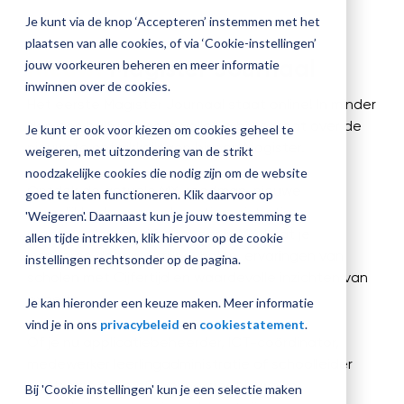
screen
jouw
Je kunt via de knop ‘Accepteren’ instemmen met het
reader
Plan 
to
Magister
plaatsen van alle cookies, of via ‘Cookie-instellingen’
afspr
help
Nieuw!
Magister Journaal
inrichting
jouw voorkeuren beheren en meer informatie
you
inwinnen over de cookies.
navigate
Het eerste Magister Journaal staat online! In minder
and
interact
dan een halfuur ben je volledig bijgepraat over de
Je kunt er ook voor kiezen om cookies geheel te
with
Vraag
nieuwste ontwikkelingen binnen Magister.
weigeren, met uitzondering van de strikt
the
een
content.
noodzakelijke cookies die nodig zijn om de website
check-
up
Ontdek de actuele MX-roadmap, nieuwe
goed te laten functioneren. Klik daarvoor op
aan
mogelijkheden voor absentieregistratie,
'Weigeren'. Daarnaast kun je jouw toestemming te
maatregelen en cijferbeheer in MX. Laat je
allen tijde intrekken, klik hiervoor op de cookie
inspireren door praktijkverhalen, ervaringen van
instellingen rechtsonder op de pagina.
scholen met Cijfertijd en waardevolle inzichten van
experts.
Je kan hieronder een keuze maken. Meer informatie
vind je in ons
privacybeleid
en
cookiestatement
.
Of je nu applicatiebeheerder, ICT-coördinator,
medewerker leerlingadministratie of schoolleider
bent: met deze aflevering weet je welke
Bij 'Cookie instellingen' kun je een selectie maken