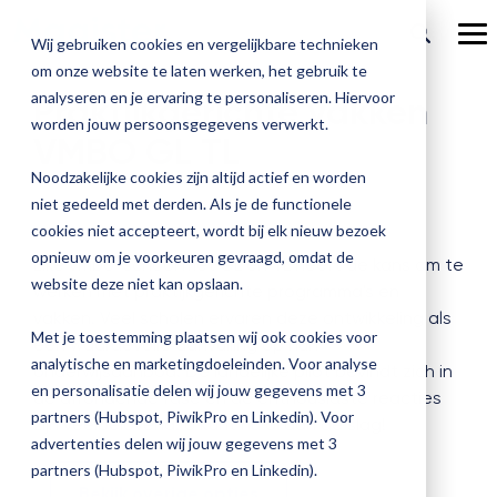
Welcome
Ga
to
verder
To
Wij gebruiken cookies en vergelijkbare technieken
Me
All
om onze website te laten werken, het gebruik te
Over Magister
in
Onze
Magister is
Onze
Academy
analyseren en je ervaring te personaliseren. Hiervoor
Praktijkgerichte vakken
One
worden jouw persoonsgegevens verwerkt.
Actueel
VMBO GL TL
Benieu
Magist
oplossingen
er voor
services
Accessibility
Magister Zorg
Bekijk
Trainingen
hoe
upgrad
screen
Noodzakelijke cookies zijn altijd actief en worden
Magister Journaal
Magist
alle
Magister MX
Docenten
Check-up
reader.
Met
Magister To do
niet gedeeld met derden. Als je de functionele
Training op jouw school
jouw
To
de
cookies niet accepteert, wordt bij elk nieuw bezoek
Aanmelden
school
oplossingen
Over ons
Quickscan
Onderwijsondersteunend personeel
start
Check-
opnieuw om je voorkeuren gevraagd, omdat de
Magister Join
Praktische informatie
vooruit
Elke vmbo-school met GL en TL heeft de kans om te
Cijfertijd
the
up
→
website deze niet kan opslaan.
helpt?
werken met praktijkgerichte programma's en
Werken bij Magister
All
Schoolleiders
Deepscan
heb
Verantwoording
Magister Learn
vakken. Veel scholen ervaren deze ontwikkeling als
Plan
in
jij
& verzuim
Met je toestemming plaatsen wij ook cookies voor
een waardevolle aanvulling op hun
Gebruikerspanel
een
One
Leerlingen
Applicatiebeheer
snel
analytische en marketingdoeleinden. Voor analyse
Magister Inzicht
onderwijsaanbod. De landelijke pilot bevindt zich in
afspraak
Accessibility
inzicht
en personalisatie delen wij jouw gegevens met 3
de afrondende fase en de enthousiaste reacties
en
Media & Pers
screen
in
Ouders
Overstappen
partners (Hubspot, PiwikPro en Linkedin). Voor
Magister Kluisjes
zijn veelbelovend. U kunt nu al aan de slag!
ontdek
reader,
de
advertenties delen wij jouw gegevens met 3
de
press
kwaliteit
partners (Hubspot, PiwikPro en Linkedin).
mogelijk
"Ctrl
Bekijk overige opties
van