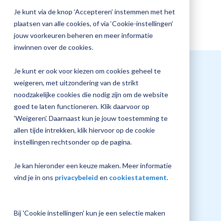
+
jouw
Je kunt via de knop ‘Accepteren’ instemmen met het
/".
Magister
Plan 
plaatsen van alle cookies, of via ‘Cookie-instellingen’
This
inrichting
afspr
jouw voorkeuren beheren en meer informatie
shortcut
inwinnen over de cookies.
activates
the
Je kunt er ook voor kiezen om cookies geheel te
Vraag
screen
weigeren, met uitzondering van de strikt
een
reader
noodzakelijke cookies die nodig zijn om de website
check-
to
goed te laten functioneren. Klik daarvoor op
Datum training
up
help
'Weigeren'. Daarnaast kun je jouw toestemming te
1 oktober 2025
aan
you
allen tijde intrekken, klik hiervoor op de cookie
navigate
instellingen rechtsonder op de pagina.
and
interact
Je kan hieronder een keuze maken. Meer informatie
with
vind je in ons
privacybeleid
en
cookiestatement
.
the
content.
Tijd training
Bij 'Cookie instellingen' kun je een selectie maken
13:00 - 14:30 uur