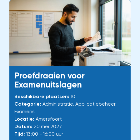
Proefdraaien voor
Examenuitslagen
Beschikbare plaatsen:
10
Categorie:
Administratie, Applicatiebeheer,
Examens
Locatie:
Amersfoort
Datum:
20 mei 2027
Tijd:
13:00 - 16:00 uur