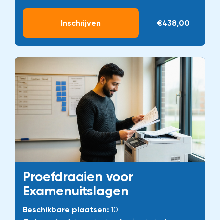
Inschrijven
€438,00
Proefdraaien voor
Examenuitslagen
Beschikbare plaatsen:
10