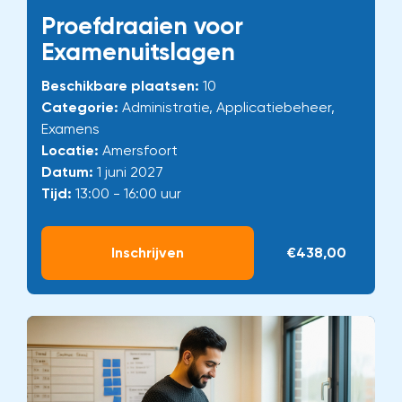
Proefdraaien voor
Examenuitslagen
Beschikbare plaatsen:
10
Categorie:
Administratie, Applicatiebeheer,
Examens
Locatie:
Amersfoort
Datum:
1 juni 2027
Tijd:
13:00 - 16:00 uur
Inschrijven
€438,00