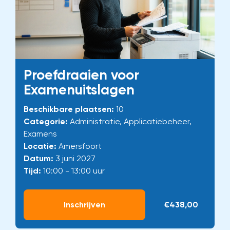
Proefdraaien voor
Examenuitslagen
Beschikbare plaatsen:
10
Categorie:
Administratie, Applicatiebeheer,
Examens
Locatie:
Amersfoort
Datum:
3 juni 2027
Tijd:
10:00 - 13:00 uur
Inschrijven
€438,00