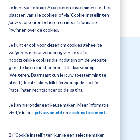
Bekijk overige opties
jouw
Je kunt via de knop ‘Accepteren’ instemmen met het
Magister
Plan 
plaatsen van alle cookies, of via ‘Cookie-instellingen’
inrichting
afspr
jouw voorkeuren beheren en meer informatie
inwinnen over de cookies.
Je kunt er ook voor kiezen om cookies geheel te
Vraag
weigeren, met uitzondering van de strikt
een
noodzakelijke cookies die nodig zijn om de website
check-
goed te laten functioneren. Klik daarvoor op
up
Datum training
'Weigeren'. Daarnaast kun je jouw toestemming te
aan
allen tijde intrekken, klik hiervoor op de cookie
28 mei 2026
instellingen rechtsonder op de pagina.
Je kan hieronder een keuze maken. Meer informatie
vind je in ons
privacybeleid
en
cookiestatement
.
Tijd training
Bij 'Cookie instellingen' kun je een selectie maken