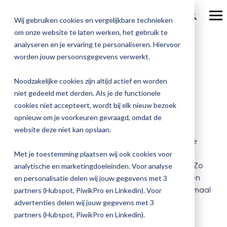
Ga
verder
To
Wij gebruiken cookies en vergelijkbare technieken
Me
om onze website te laten werken, het gebruik te
Over Magister
Onze
Magister is
Onze
Academy
analyseren en je ervaring te personaliseren. Hiervoor
Proefdraaien voor
worden jouw persoonsgegevens verwerkt.
Actueel
Examenuitslagen
Benieu
Magist
oplossingen
er voor
services
Magister Zorg
Bekijk
Trainingen
hoe
upgrad
Noodzakelijke cookies zijn altijd actief en worden
Magister Journaal
Magist
alle
Magister MX
Docenten
Check-up
Met
Magister To do
niet gedeeld met derden. Als je de functionele
Training op jouw school
jouw
de
cookies niet accepteert, wordt bij elk nieuw bezoek
Aanmelden
school
oplossingen
Over ons
Quickscan
Onderwijsondersteunend personeel
Check-
opnieuw om je voorkeuren gevraagd, omdat de
Magister Join
Praktische informatie
vooruit
Cijfertijd
up
Zelfverzekerd de spannende dag van de
→
website deze niet kan opslaan.
helpt?
Werken bij Magister
Schoolleiders
Deepscan
heb
examenuitslagen tegemoet gaan? Tijdens deze
Verantwoording
Magister Learn
Plan
jij
training doorloop je alle stappen van de
& verzuim
Met je toestemming plaatsen wij ook cookies voor
Gebruikerspanel
een
Leerlingen
Applicatiebeheer
snel
Examenassistent en test je de inrichting ervan. Zo
analytische en marketingdoeleinden. Voor analyse
Magister Inzicht
afspraak
inzicht
weet je zeker dat de examenuitslagen soepel en
en personalisatie delen wij jouw gegevens met 3
en
Media & Pers
in
foutloos uit het systeem rollen. Je doet dit allemaal
Ouders
Overstappen
partners (Hubspot, PiwikPro en Linkedin). Voor
Magister Kluisjes
ontdek
de
in je eigen testomgeving!
advertenties delen wij jouw gegevens met 3
de
kwaliteit
partners (Hubspot, PiwikPro en Linkedin).
mogelijk
van