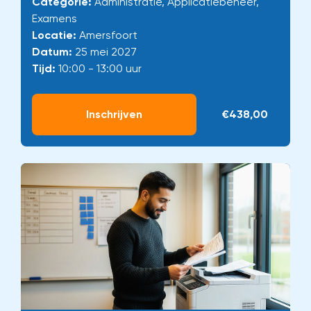
Categorie:
Administratie, Applicatiebeheer,
Examens
Locatie:
Amersfoort
Datum:
25 mei 2027
Tijd:
10:00 - 13:00 uur
Inschrijven
€438,00