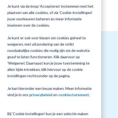
Bekijk overige opties
jouw
Je kunt via de knop ‘Accepteren’ instemmen met het
Magister
Plan 
plaatsen van alle cookies, of via ‘Cookie-instellingen’
inrichting
afspr
jouw voorkeuren beheren en meer informatie
inwinnen over de cookies.
Je kunt er ook voor kiezen om cookies geheel te
Vraag
weigeren, met uitzondering van de strikt
een
noodzakelijke cookies die nodig zijn om de website
check-
goed te laten functioneren. Klik daarvoor op
up
Datum training
'Weigeren'. Daarnaast kun je jouw toestemming te
aan
allen tijde intrekken, klik hiervoor op de cookie
26 mei 2026
instellingen rechtsonder op de pagina.
Je kan hieronder een keuze maken. Meer informatie
vind je in ons
privacybeleid
en
cookiestatement
.
Tijd training
Bij 'Cookie instellingen' kun je een selectie maken