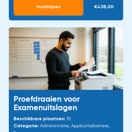
Inschrijven
€438,00
Proefdraaien voor
Examenuitslagen
Beschikbare plaatsen:
10
Categorie:
Administratie, Applicatiebeheer,