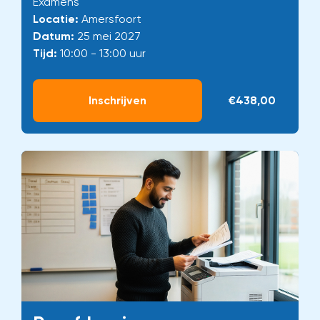
Examens
Locatie:
Amersfoort
Datum:
25 mei 2027
Tijd:
10:00 - 13:00 uur
Inschrijven
€438,00