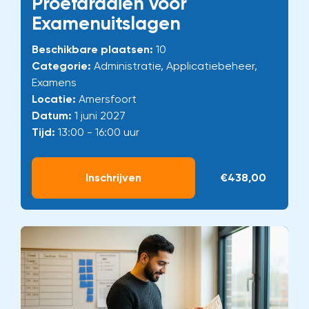
Proefdraaien voor
Examenuitslagen
Beschikbare plaatsen:
10
Categorie:
Administratie, Applicatiebeheer,
Examens
Locatie:
Amersfoort
Datum:
1 juni 2027
Tijd:
13:00 - 16:00 uur
Inschrijven
€438,00