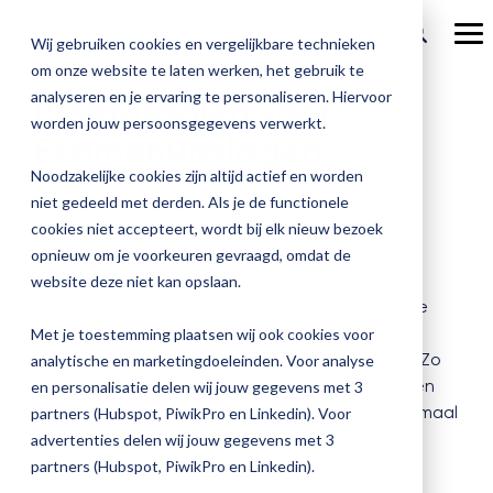
Ga
verder
To
Wij gebruiken cookies en vergelijkbare technieken
Me
om onze website te laten werken, het gebruik te
Over Magister
Onze
Magister is
Onze
Academy
analyseren en je ervaring te personaliseren. Hiervoor
Proefdraaien voor
worden jouw persoonsgegevens verwerkt.
Actueel
Examenuitslagen
Benieu
Magist
oplossingen
er voor
services
Magister Zorg
Bekijk
Trainingen
hoe
upgrad
Noodzakelijke cookies zijn altijd actief en worden
Magister Journaal
Magist
alle
Magister MX
Docenten
Check-up
Met
Magister To do
niet gedeeld met derden. Als je de functionele
Training op jouw school
jouw
de
cookies niet accepteert, wordt bij elk nieuw bezoek
Aanmelden
school
oplossingen
Over ons
Quickscan
Onderwijsondersteunend personeel
Check-
opnieuw om je voorkeuren gevraagd, omdat de
Magister Join
Praktische informatie
vooruit
Cijfertijd
up
Zelfverzekerd de spannende dag van de
→
website deze niet kan opslaan.
helpt?
Werken bij Magister
Schoolleiders
Deepscan
heb
examenuitslagen tegemoet gaan? Tijdens deze
Verantwoording
Magister Learn
Plan
jij
training doorloop je alle stappen van de
& verzuim
Met je toestemming plaatsen wij ook cookies voor
Gebruikerspanel
een
Leerlingen
Applicatiebeheer
snel
Examenassistent en test je de inrichting ervan. Zo
analytische en marketingdoeleinden. Voor analyse
Magister Inzicht
afspraak
inzicht
weet je zeker dat de examenuitslagen soepel en
en personalisatie delen wij jouw gegevens met 3
en
Media & Pers
in
foutloos uit het systeem rollen. Je doet dit allemaal
Ouders
Overstappen
partners (Hubspot, PiwikPro en Linkedin). Voor
Magister Kluisjes
ontdek
de
in je eigen testomgeving!
advertenties delen wij jouw gegevens met 3
de
kwaliteit
partners (Hubspot, PiwikPro en Linkedin).
mogelijk
van