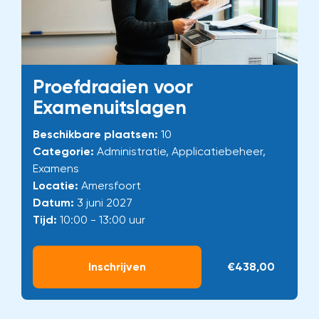
Proefdraaien voor
Examenuitslagen
Beschikbare plaatsen:
10
Categorie:
Administratie, Applicatiebeheer,
Examens
Locatie:
Amersfoort
Datum:
3 juni 2027
Tijd:
10:00 - 13:00 uur
Inschrijven
€438,00