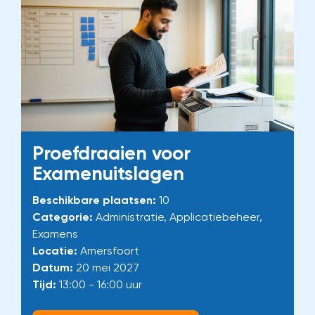
Proefdraaien voor
Examenuitslagen
Beschikbare plaatsen:
10
Categorie:
Administratie, Applicatiebeheer,
Examens
Locatie:
Amersfoort
Datum:
20 mei 2027
Tijd:
13:00 - 16:00 uur