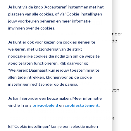
jouw
Je kunt via de knop ‘Accepteren’ instemmen met het
Plan 
Magister
plaatsen van alle cookies, of via ‘Cookie-instellingen’
afspr
Nieuw!
Magister Journaal
inrichting
jouw voorkeuren beheren en meer informatie
inwinnen over de cookies.
Het eerste Magister Journaal staat online! In minder
dan een halfuur ben je volledig bijgepraat over de
Je kunt er ook voor kiezen om cookies geheel te
Vraag
nieuwste ontwikkelingen binnen Magister.
weigeren, met uitzondering van de strikt
een
noodzakelijke cookies die nodig zijn om de website
check-
up
Ontdek de actuele MX-roadmap, nieuwe
goed te laten functioneren. Klik daarvoor op
aan
mogelijkheden voor absentieregistratie,
'Weigeren'. Daarnaast kun je jouw toestemming te
maatregelen en cijferbeheer in MX. Laat je
allen tijde intrekken, klik hiervoor op de cookie
inspireren door praktijkverhalen, ervaringen van
instellingen rechtsonder op de pagina.
scholen met Cijfertijd en waardevolle inzichten van
experts.
Je kan hieronder een keuze maken. Meer informatie
vind je in ons
privacybeleid
en
cookiestatement
.
Of je nu applicatiebeheerder, ICT-coördinator,
medewerker leerlingadministratie of schoolleider
bent: met deze aflevering weet je welke
Bij 'Cookie instellingen' kun je een selectie maken