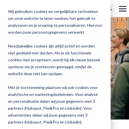
Ga
verder
To
Wij gebruiken cookies en vergelijkbare technieken
Me
om onze website te laten werken, het gebruik te
Over Magister
Onze
Magister is
Onze
Academy
analyseren en je ervaring te personaliseren. Hiervoor
worden jouw persoonsgegevens verwerkt.
Actueel
Benieu
Magist
oplossingen
er voor
services
Jij maakt de school,
Magister Zorg
Bekijk
Trainingen
hoe
upgrad
Noodzakelijke cookies zijn altijd actief en worden
Magister Journaal
wij de software.
Magist
alle
Magister MX
Docenten
Check-up
Met
Magister To do
niet gedeeld met derden. Als je de functionele
Training op jouw school
jouw
de
cookies niet accepteert, wordt bij elk nieuw bezoek
Aanmelden
school
oplossingen
Over ons
Maak kennis met het beste geïntegreerde platform
Quickscan
Onderwijsondersteunend personeel
Check-
opnieuw om je voorkeuren gevraagd, omdat de
Magister Join
Praktische informatie
vooruit
voor meer grip en inzicht in het onderwijs.
Cijfertijd
up
→
website deze niet kan opslaan.
helpt?
Werken bij Magister
Schoolleiders
Deepscan
heb
Verantwoording
Magister Learn
Plan
jij
Ontdek onze oplossingen
& verzuim
Met je toestemming plaatsen wij ook cookies voor
Gebruikerspanel
een
Leerlingen
Applicatiebeheer
snel
analytische en marketingdoeleinden. Voor analyse
Magister Inzicht
afspraak
inzicht
en personalisatie delen wij jouw gegevens met 3
en
Media & Pers
in
Ouders
Overstappen
partners (Hubspot, PiwikPro en Linkedin). Voor
Magister Kluisjes
ontdek
de
advertenties delen wij jouw gegevens met 3
de
kwaliteit
partners (Hubspot, PiwikPro en Linkedin).
mogelijk
van