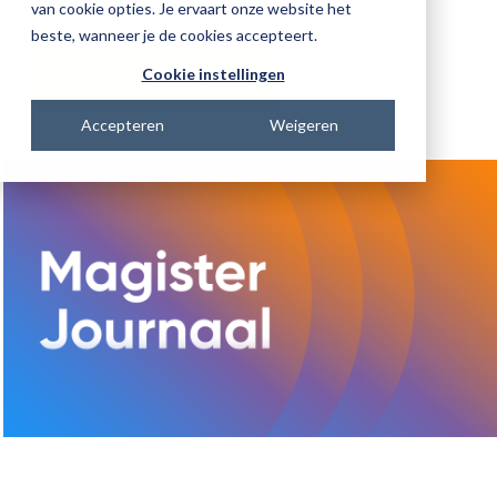
veranderingen voor jou relevant zijn.
van cookie opties. Je ervaart onze website het
beste, wanneer je de cookies accepteert.
Cookie instellingen
Start direct met kijken
Accepteren
Weigeren