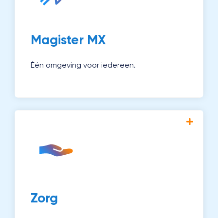
leerlingenadministratie, examencoördinatie
en applicatiebeheer.
Ontdek Magister MX →
Magister MX
Één omgeving voor iedereen.
Met Magister Zorg monitor en begeleid je
leerlingen die extra aandacht nodig
hebben. Zo werk je aan passend onderwijs
voor iedereen.
Ontdek Zorg →
Zorg