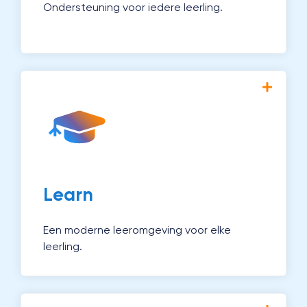
Ondersteuning voor iedere leerling.
Met Magister Learn creëer je
gepersonaliseerd onderwijs en houd je
voortgang eenvoudig bij. Zo ondersteun je
docenten én leerlingen optimaal.
Ontdek Learn →
Learn
Een moderne leeromgeving voor elke
leerling.