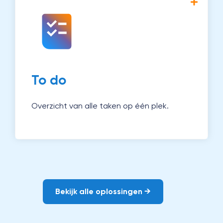
Met Magister To do zie je in één oogopslag
wat er gedaan moet worden. Zo werk je
efficiënter en houd je overzicht.
Ontdek To do →
To do
Overzicht van alle taken op één plek.
Bekijk alle oplossingen →