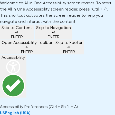
Welcome to All in One Accessibility screen reader. To start
the All in One Accessibility screen reader, press "Ctrl + /".
This shortcut activates the screen reader to help you
Over Magister
navigate and interact with the content.
Onze
Magister is
Onze
Academy
Skip to Content
Skip to Navigation
Actueel
↵
↵
Benieu
Magist
oplossingen
er voor
services
Magister Zorg
Bekijk
Trainingen
ENTER
ENTER
hoe
upgrad
Open Accessibility Toolbar
Skip to Footer
Magister Journaal
Magist
alle
Magister MX
Docenten
Check-up
Met
↵
↵
Magister To do
Training op jouw school
jouw
ENTER
ENTER
de
Aanmelden
school
oplossingen
Over ons
Accessibility
Quickscan
Onderwijsondersteunend personeel
Check-
Magister Join
Praktische informatie
vooruit
Cijfertijd
up
→
helpt?
Werken bij Magister
Schoolleiders
Deepscan
heb
Verantwoording
Magister Learn
Plan
jij
& verzuim
Gebruikerspanel
een
Leerlingen
Applicatiebeheer
snel
Magister Inzicht
afspraak
inzicht
en
Media & Pers
in
Ouders
Overstappen
Magister Kluisjes
ontdek
de
de
Accessibility Preferences
(Ctrl + Shift + A)
kwaliteit
mogelijk
US
English (USA)
van