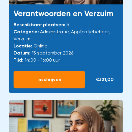
Verantwoorden en Verzuim
Beschikbare plaatsen:
5
Categorie:
Administratie, Applicatiebeheer,
Verzuim
Locatie:
Online
Datum:
15 september 2026
Tijd:
14:00 - 16:00 uur
Inschrijven
€321,00