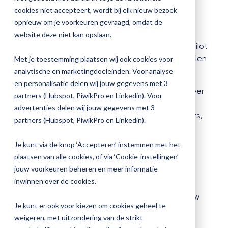
cookies niet accepteert, wordt bij elk nieuw bezoek
opnieuw om je voorkeuren gevraagd, omdat de
Als eerste Magister MX module is de module
website deze niet kan opslaan.
Verantwoording & Verzuim na een succesvolle pilot
beschikbaar voor alle scholen. Samen met scholen
Met je toestemming plaatsen wij ook cookies voor
is deze module vereenvoudigd.
analytische en marketingdoeleinden. Voor analyse
en personalisatie delen wij jouw gegevens met 3
De voordelen van de nieuwe module zijn o.a. meer
partners (Hubspot, PiwikPro en Linkedin). Voor
inzicht aan de invoerzijde, verlaging van
advertenties delen wij jouw gegevens met 3
administratieve lasten voor verzuimmedewerkers,
partners (Hubspot, PiwikPro en Linkedin).
ouders en leerlingen 18+ maken nu zelf een
afwezigheid- en ziek melding in Magister en
Je kunt via de knop ‘Accepteren’ instemmen met het
mogelijkheid voor locatie-specifiekbeleid.
plaatsen van alle cookies, of via ‘Cookie-instellingen’
jouw voorkeuren beheren en meer informatie
In deze training leren we je hoe je de aan- en
inwinnen over de cookies.
afwezigheid registreert en verwerkt in de
vernieuwde schermen in Magister Web voor jouw
Je kunt er ook voor kiezen om cookies geheel te
school of scholengroep!
weigeren, met uitzondering van de strikt