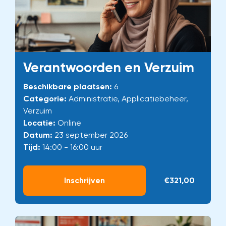
Verantwoorden en Verzuim
Beschikbare plaatsen:
6
Categorie:
Administratie, Applicatiebeheer,
Verzuim
Locatie:
Online
Datum:
23 september 2026
Tijd:
14:00 - 16:00 uur
Inschrijven
€321,00