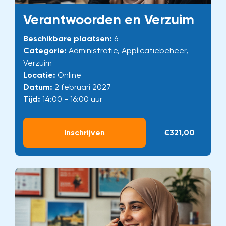
Verantwoorden en Verzuim
Beschikbare plaatsen:
6
Categorie:
Administratie, Applicatiebeheer,
Verzuim
Locatie:
Online
Datum:
2 februari 2027
Tijd:
14:00 - 16:00 uur
Inschrijven
€321,00