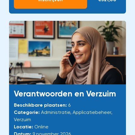
Verantwoorden en Verzuim
Beschikbare plaatsen:
6
Categorie:
Administratie, Applicatiebeheer,
Verzuim
Locatie:
Online
Datum:
9 november 2026