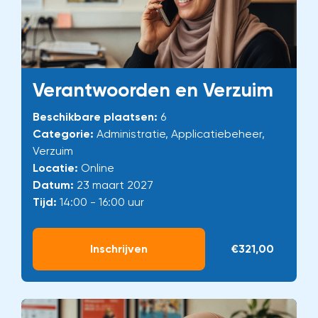
Verantwoorden en Verzuim
Beschikbare plaatsen:
6
Categorie:
Administratie, Applicatiebeheer,
Verzuim
Locatie:
Online
Datum:
23 maart 2027
Tijd:
14:00 - 16:00 uur
Inschrijven
€321,00