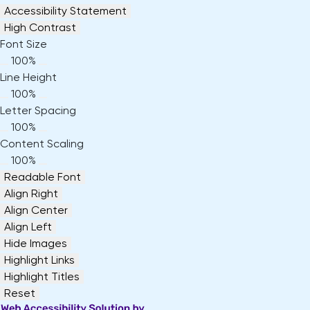
Accessibility Statement
jouw
High Contrast
Magister
Plan 
Font Size
inrichting
afspr
100%
Line Height
100%
Letter Spacing
Vraag
100%
een
Content Scaling
check-
100%
up
Readable Font
aan
Align Right
Align Center
Align Left
Hide Images
Highlight Links
Highlight Titles
Reset