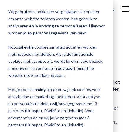
Ga
verder
To
Wij gebruiken cookies en vergelijkbare technieken
Me
om onze website te laten werken, het gebruik te
Over Magister
Onze
Magister is
Onze
Academy
analyseren en je ervaring te personaliseren. Hiervoor
Verantwoorden en
worden jouw persoonsgegevens verwerkt.
Actueel
Verzuim
Benieu
Magist
oplossingen
er voor
services
Magister Zorg
Bekijk
Trainingen
hoe
upgrad
Noodzakelijke cookies zijn altijd actief en worden
Magister Journaal
Magist
alle
Magister MX
Docenten
Check-up
Met
Magister To do
niet gedeeld met derden. Als je de functionele
Training op jouw school
jouw
de
cookies niet accepteert, wordt bij elk nieuw bezoek
Aanmelden
school
oplossingen
Over ons
Quickscan
Onderwijsondersteunend personeel
Check-
opnieuw om je voorkeuren gevraagd, omdat de
Magister Join
Praktische informatie
vooruit
Cijfertijd
up
Als eerste Magister MX module is de module
→
website deze niet kan opslaan.
helpt?
Werken bij Magister
Schoolleiders
Deepscan
heb
Verantwoording & Verzuim na een succesvolle pilot
Verantwoording
Magister Learn
Plan
jij
beschikbaar voor alle scholen. Samen met scholen
& verzuim
Met je toestemming plaatsen wij ook cookies voor
Gebruikerspanel
een
Leerlingen
Applicatiebeheer
snel
is deze module vereenvoudigd.
analytische en marketingdoeleinden. Voor analyse
Magister Inzicht
afspraak
inzicht
en personalisatie delen wij jouw gegevens met 3
en
Media & Pers
De voordelen van de nieuwe module zijn o.a. meer
in
Ouders
Overstappen
partners (Hubspot, PiwikPro en Linkedin). Voor
Magister Kluisjes
ontdek
inzicht aan de invoerzijde, verlaging van
de
advertenties delen wij jouw gegevens met 3
de
administratieve lasten voor verzuimmedewerkers,
kwaliteit
partners (Hubspot, PiwikPro en Linkedin).
mogelijk
ouders en leerlingen 18+ maken nu zelf een
van