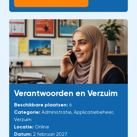
Verantwoorden en Verzuim
Beschikbare plaatsen:
6
Categorie:
Administratie, Applicatiebeheer,
Verzuim
Locatie:
Online
Datum:
2 februari 2027