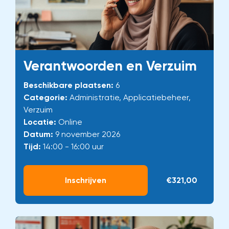
Verantwoorden en Verzuim
Beschikbare plaatsen:
6
Categorie:
Administratie, Applicatiebeheer,
Verzuim
Locatie:
Online
Datum:
9 november 2026
Tijd:
14:00 - 16:00 uur
Inschrijven
€321,00