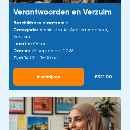
Verantwoorden en Verzuim
Beschikbare plaatsen:
6
Categorie:
Administratie, Applicatiebeheer,
Verzuim
Locatie:
Online
Datum:
23 september 2026
Tijd:
14:00 - 16:00 uur
Inschrijven
€321,00