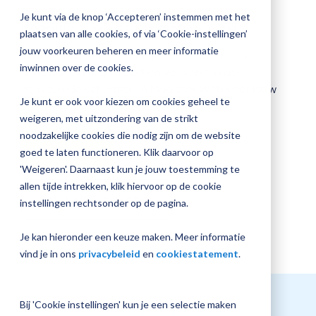
afwezigheid- en ziek melding in Magister en
jouw
Je kunt via de knop ‘Accepteren’ instemmen met het
mogelijkheid voor locatie-specifiekbeleid.
Magister
Plan 
plaatsen van alle cookies, of via ‘Cookie-instellingen’
inrichting
afspr
jouw voorkeuren beheren en meer informatie
In deze training leren we je hoe je de aan- en
inwinnen over de cookies.
afwezigheid registreert en verwerkt in de
vernieuwde schermen in Magister Web voor jouw
Je kunt er ook voor kiezen om cookies geheel te
school of scholengroep!
Vraag
weigeren, met uitzondering van de strikt
een
noodzakelijke cookies die nodig zijn om de website
check-
Inschrijven
goed te laten functioneren. Klik daarvoor op
up
'Weigeren'. Daarnaast kun je jouw toestemming te
aan
allen tijde intrekken, klik hiervoor op de cookie
Bekijk overige opties
instellingen rechtsonder op de pagina.
Je kan hieronder een keuze maken. Meer informatie
vind je in ons
privacybeleid
en
cookiestatement
.
Bij 'Cookie instellingen' kun je een selectie maken