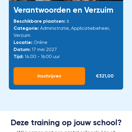
Verantwoorden en Verzuim
Beschikbare plaatsen:
6
Categorie:
Administratie, Applicatiebeheer,
Verzuim
Locatie:
Online
Datum:
17 mei 2027
Tijd:
14:00 - 16:00 uur
Inschrijven
€321,00
Deze training op jouw school?