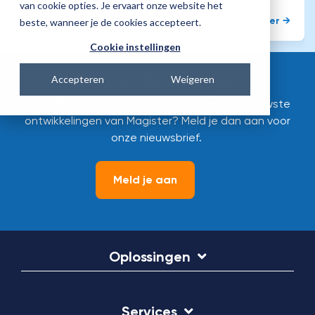
van cookie opties. Je ervaart onze website het
Lees verder →
beste, wanneer je de cookies accepteert.
Cookie instellingen
Blijf op de hoogte.
Accepteren
Weigeren
Altijd als eerste op de hoogte zijn van de nieuwste
ontwikkelingen van Magister? Meld je dan aan voor
onze nieuwsbrief.
Meld je aan
Oplossingen
Services