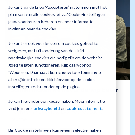
jouw
Je kunt via de knop ‘Accepteren’ instemmen met het
Plan 
Magister
plaatsen van alle cookies, of via ‘Cookie-instellingen’
afspr
inrichting
jouw voorkeuren beheren en meer informatie
inwinnen over de cookies.
Je kunt er ook voor kiezen om cookies geheel te
Vraag
weigeren, met uitzondering van de strikt
een
noodzakelijke cookies die nodig zijn om de website
check-
up
goed te laten functioneren. Klik daarvoor op
aan
'Weigeren'. Daarnaast kun je jouw toestemming te
allen tijde intrekken, klik hiervoor op de cookie
instellingen rechtsonder op de pagina.
Samen maken we het onderwijs beter
Joost van Velzen
:
18 november 2025
Je kan hieronder een keuze maken. Meer informatie
vind je in ons
privacybeleid
en
cookiestatement
.
Magister is het eerste LAS met het Edu-V-
keurmerk
Bij 'Cookie instellingen' kun je een selectie maken
Achter de schermen
blog