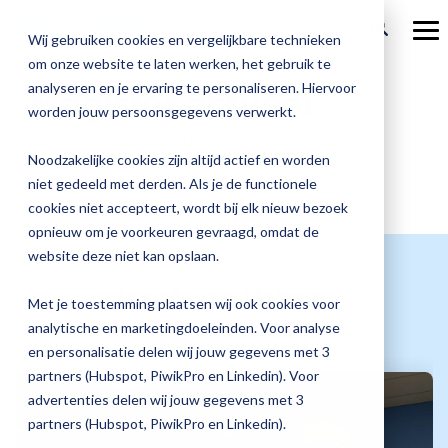
Ga
verder
To
Wij gebruiken cookies en vergelijkbare technieken
Me
om onze website te laten werken, het gebruik te
Over Magister
Onze
Magister is
Onze
Academy
analyseren en je ervaring te personaliseren. Hiervoor
Magister actueel
worden jouw persoonsgegevens verwerkt.
Actueel
Benieu
Magist
oplossingen
er voor
services
Magister Zorg
Bekijk
Trainingen
Hier vind je de nieuwste blogs, publicaties en
hoe
upgrad
Noodzakelijke cookies zijn altijd actief en worden
nieuwsberichten van Magister.
Magister Journaal
Magist
alle
Magister MX
Docenten
Check-up
Met
Magister To do
niet gedeeld met derden. Als je de functionele
Training op jouw school
jouw
de
cookies niet accepteert, wordt bij elk nieuw bezoek
Aanmelden
school
oplossingen
Over ons
Quickscan
Onderwijsondersteunend personeel
Check-
opnieuw om je voorkeuren gevraagd, omdat de
Magister Join
Praktische informatie
vooruit
Cijfertijd
up
→
website deze niet kan opslaan.
helpt?
Werken bij Magister
Schoolleiders
Deepscan
heb
Verantwoording
Magister Learn
Joost van Velzen
Plan
jij
& verzuim
Met je toestemming plaatsen wij ook cookies voor
Gebruikerspanel
een
Leerlingen
Applicatiebeheer
snel
analytische en marketingdoeleinden. Voor analyse
Magister Inzicht
afspraak
inzicht
en personalisatie delen wij jouw gegevens met 3
en
Media & Pers
in
Ouders
Overstappen
partners (Hubspot, PiwikPro en Linkedin). Voor
Magister Kluisjes
ontdek
de
advertenties delen wij jouw gegevens met 3
de
kwaliteit
partners (Hubspot, PiwikPro en Linkedin).
mogelijk
van