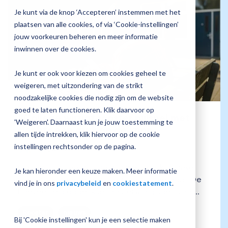
jouw
Je kunt via de knop ‘Accepteren’ instemmen met het
Plan 
Magister
plaatsen van alle cookies, of via ‘Cookie-instellingen’
afspr
inrichting
jouw voorkeuren beheren en meer informatie
inwinnen over de cookies.
Je kunt er ook voor kiezen om cookies geheel te
Vraag
weigeren, met uitzondering van de strikt
een
noodzakelijke cookies die nodig zijn om de website
check-
up
goed te laten functioneren. Klik daarvoor op
2College wijzigt rooster pijlsnel met
aan
'Weigeren'. Daarnaast kun je jouw toestemming te
slechts een druk op de knop.
allen tijde intrekken, klik hiervoor op de cookie
instellingen rechtsonder op de pagina.
Magister
:
12 november 2025
Gepersonaliseerd onderwijs met een klassieke
Je kan hieronder een keuze maken. Meer informatie
manier van roosteren is haast onuitvoerbaar. De
vind je in ons
privacybeleid
en
cookiestatement
.
hoeveelheid dagelijkse roosterwijzigingen voor...
Rooster
nieuws
Bij 'Cookie instellingen' kun je een selectie maken