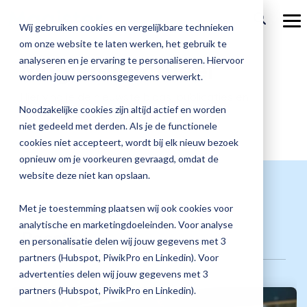
Ga
verder
To
Wij gebruiken cookies en vergelijkbare technieken
Me
om onze website te laten werken, het gebruik te
Over Magister
Onze
Magister is
Onze
Academy
analyseren en je ervaring te personaliseren. Hiervoor
Magister actueel
worden jouw persoonsgegevens verwerkt.
Actueel
Benieu
Magist
oplossingen
er voor
services
Magister Zorg
Bekijk
Trainingen
Hier vind je de nieuwste blogs, publicaties en
hoe
upgrad
Noodzakelijke cookies zijn altijd actief en worden
nieuwsberichten van Magister.
Magister Journaal
Magist
alle
Magister MX
Docenten
Check-up
Met
Magister To do
niet gedeeld met derden. Als je de functionele
Training op jouw school
jouw
de
cookies niet accepteert, wordt bij elk nieuw bezoek
Aanmelden
school
oplossingen
Over ons
Quickscan
Onderwijsondersteunend personeel
Check-
opnieuw om je voorkeuren gevraagd, omdat de
Magister Join
Praktische informatie
vooruit
Cijfertijd
up
→
website deze niet kan opslaan.
helpt?
Werken bij Magister
Schoolleiders
Deepscan
heb
Verantwoording
Magister Learn
Plan
jij
& verzuim
Met je toestemming plaatsen wij ook cookies voor
Gebruikerspanel
een
Leerlingen
Applicatiebeheer
snel
analytische en marketingdoeleinden. Voor analyse
Magister Inzicht
afspraak
Rooster
inzicht
en personalisatie delen wij jouw gegevens met 3
en
Media & Pers
in
Ouders
Overstappen
partners (Hubspot, PiwikPro en Linkedin). Voor
Magister Kluisjes
ontdek
de
advertenties delen wij jouw gegevens met 3
de
kwaliteit
partners (Hubspot, PiwikPro en Linkedin).
mogelijk
van