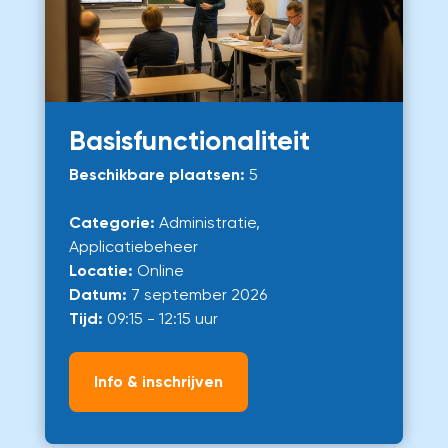
Basisfunctionaliteit
Beschikbare plaatsen:
5
Categorie:
Administratie,
Applicatiebeheer
Locatie:
Online
Datum:
7 september 2026
Tijd:
09:15 - 12:15 uur
Info & inschrijven