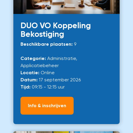
DUO VO Koppeling
Bekostiging
Beschikbare plaatsen:
9
Categorie:
Administratie,
Applicatiebeheer
Locatie:
Online
Datum:
17 september 2026
Tijd:
09:15 - 12:15 uur
Info & inschrijven