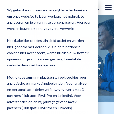
Ga
verder
To
Wij gebruiken cookies en vergelijkbare technieken
Me
om onze website te laten werken, het gebruik te
Over Magister
Onze
Magister is
Onze
Academy
analyseren en je ervaring te personaliseren. Hiervoor
Trainingen voor
worden jouw persoonsgegevens verwerkt.
Actueel
Benieu
Magist
oplossingen
er voor
services
administratief
Magister Zorg
Bekijk
Trainingen
hoe
upgrad
Noodzakelijke cookies zijn altijd actief en worden
Magister Journaal
medewerkers
Magist
alle
Magister MX
Docenten
Check-up
Met
Magister To do
niet gedeeld met derden. Als je de functionele
Training op jouw school
jouw
de
cookies niet accepteert, wordt bij elk nieuw bezoek
Aanmelden
school
oplossingen
Over ons
Hieronder vind je alle Magister trainingen en
Quickscan
Onderwijsondersteunend personeel
Check-
opnieuw om je voorkeuren gevraagd, omdat de
Magister Join
Praktische informatie
vooruit
opleidingen voor administratief medewerkers. Van
Cijfertijd
up
→
website deze niet kan opslaan.
helpt?
Werken bij Magister
de basiscursus, om wegwijs te worden in Magister,
Schoolleiders
Deepscan
heb
Verantwoording
Magister Learn
Plan
tot trainingen op het gebied van Cijferstructuur &
jij
& verzuim
Met je toestemming plaatsen wij ook cookies voor
Gebruikerspanel
een
PTA. Zo haal je alles uit Magister.
Leerlingen
Applicatiebeheer
snel
analytische en marketingdoeleinden. Voor analyse
Magister Inzicht
afspraak
inzicht
en personalisatie delen wij jouw gegevens met 3
en
Media & Pers
in
Ouders
Overstappen
partners (Hubspot, PiwikPro en Linkedin). Voor
Magister Kluisjes
ontdek
de
advertenties delen wij jouw gegevens met 3
de
kwaliteit
partners (Hubspot, PiwikPro en Linkedin).
Alle trainingen voor
mogelijk
van