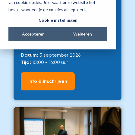
van cookie opties. Je ervaart onze website het
Opleiding Basis
beste, wanneer je de cookies accepteert.
Beschikbare plaatsen:
3
Cookie instellingen
Categorie:
Administratie,
Accepteren
Weigeren
Applicatiebeheer
Locatie:
Amersfoort
Datum:
3 september 2026
Tijd:
10:00 - 16:00 uur
Info & inschrijven