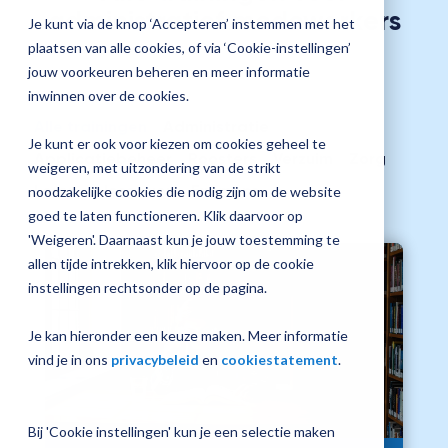
administratief medewerkers
jouw
Je kunt via de knop ‘Accepteren’ instemmen met het
Magister
Plan 
plaatsen van alle cookies, of via ‘Cookie-instellingen’
inrichting
afspr
jouw voorkeuren beheren en meer informatie
inwinnen over de cookies.
Alle trainingen
Administratie
Je kunt er ook voor kiezen om cookies geheel te
Applicatiebeheer
Roosters
Verzuim
Zorg
Vraag
weigeren, met uitzondering van de strikt
een
Leren en lesgeven
Examens
noodzakelijke cookies die nodig zijn om de website
check-
goed te laten functioneren. Klik daarvoor op
up
'Weigeren'. Daarnaast kun je jouw toestemming te
aan
allen tijde intrekken, klik hiervoor op de cookie
instellingen rechtsonder op de pagina.
Je kan hieronder een keuze maken. Meer informatie
vind je in ons
privacybeleid
en
cookiestatement
.
Bij 'Cookie instellingen' kun je een selectie maken