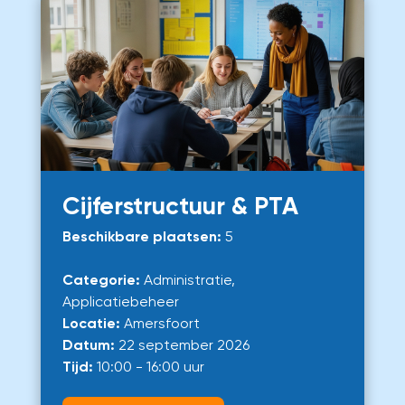
Cijferstructuur & PTA
Beschikbare plaatsen:
5
Categorie:
Administratie,
Applicatiebeheer
Locatie:
Amersfoort
Datum:
22 september 2026
Tijd:
10:00 - 16:00 uur