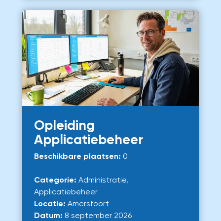
Opleiding
Applicatiebeheer
Beschikbare plaatsen:
0
Categorie:
Administratie,
Applicatiebeheer
Locatie:
Amersfoort
Datum:
8 september 2026