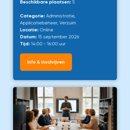
Beschikbare plaatsen:
5
Categorie:
Administratie,
Applicatiebeheer, Verzuim
Locatie:
Online
Datum:
15 september 2026
Tijd:
14:00 - 16:00 uur
Info & inschrijven