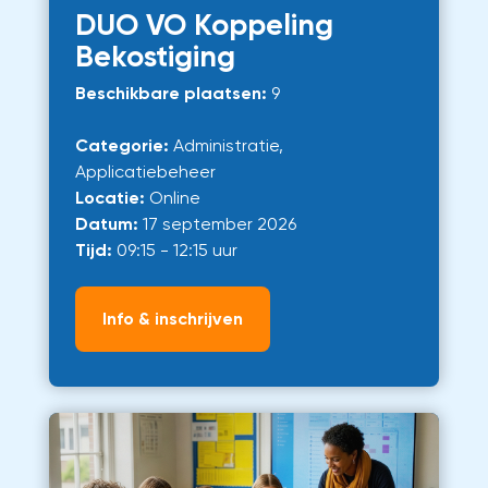
DUO VO Koppeling
Bekostiging
Beschikbare plaatsen:
9
Categorie:
Administratie,
Applicatiebeheer
Locatie:
Online
Datum:
17 september 2026
Tijd:
09:15 - 12:15 uur
Info & inschrijven