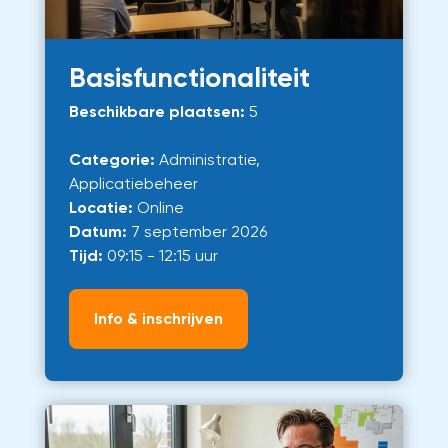
Basisfunctionaliteit
Beschikbare plaatsen:
5
Categorie:
Administratie,
Applicatiebeheer
Locatie:
Online
Datum:
7 september 2026
Tijd:
09:15 - 12:15 uur
Info & inschrijven