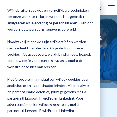
Welcome
Ga
to
verder
To
Wij gebruiken cookies en vergelijkbare technieken
Me
All
om onze website te laten werken, het gebruik te
Over Magister
in
Onze
Magister is
Onze
Academy
analyseren en je ervaring te personaliseren. Hiervoor
Trainingen voor
One
worden jouw persoonsgegevens verwerkt.
Actueel
Benieu
Magist
oplossingen
er voor
services
applicatiebeheerders
Accessibility
Magister Zorg
Bekijk
Trainingen
hoe
upgrad
screen
Noodzakelijke cookies zijn altijd actief en worden
Magister Journaal
Magist
alle
Magister MX
Docenten
Check-up
reader.
Hieronder vind je alle Magister trainingen en
Met
Magister To do
niet gedeeld met derden. Als je de functionele
Training op jouw school
jouw
To
opleidingen voor applicatiebeheerders. Van een
de
cookies niet accepteert, wordt bij elk nieuw bezoek
Aanmelden
school
oplossingen
Over ons
Quickscan
Onderwijsondersteunend personeel
start
opleiding Applicatiebeheer tot de training
Check-
opnieuw om je voorkeuren gevraagd, omdat de
Magister Join
Praktische informatie
vooruit
Cijfertijd
the
Ouderavondplanner. Zo haal je alles uit Magister.
up
→
website deze niet kan opslaan.
helpt?
Werken bij Magister
All
Schoolleiders
Deepscan
heb
Verantwoording
Magister Learn
Plan
in
jij
& verzuim
Met je toestemming plaatsen wij ook cookies voor
Gebruikerspanel
een
One
Leerlingen
Applicatiebeheer
snel
analytische en marketingdoeleinden. Voor analyse
Magister Inzicht
afspraak
Accessibility
inzicht
en personalisatie delen wij jouw gegevens met 3
en
Media & Pers
Alle trainingen voor
screen
in
Ouders
Overstappen
partners (Hubspot, PiwikPro en Linkedin). Voor
Magister Kluisjes
ontdek
reader,
de
applicatiebeheerders
advertenties delen wij jouw gegevens met 3
de
press
kwaliteit
partners (Hubspot, PiwikPro en Linkedin).
mogelijk
"Ctrl
van