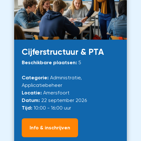
Cijferstructuur & PTA
Beschikbare plaatsen:
5
Categorie:
Administratie,
Applicatiebeheer
Locatie:
Amersfoort
Datum:
22 september 2026
Tijd:
10:00 - 16:00 uur
Info & inschrijven