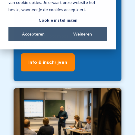
van cookie opties. Je ervaart onze website het
beste, wanneer je de cookies accepteert.
Categorie:
Administratie,
Cookie instellingen
Applicatiebeheer
Locatie:
Amersfoort
Accepteren
Weigeren
Datum:
3 september 2026
Tijd:
10:00 - 16:00 uur
Info & inschrijven