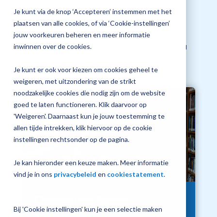
+
jouw
Je kunt via de knop ‘Accepteren’ instemmen met het
/".
Magister
Plan 
plaatsen van alle cookies, of via ‘Cookie-instellingen’
Alle trainingen
Administratie
This
inrichting
afspr
jouw voorkeuren beheren en meer informatie
shortcut
Applicatiebeheer
Roosters
Verzuim
Zorg
inwinnen over de cookies.
activates
Leren en lesgeven
Examens
the
Je kunt er ook voor kiezen om cookies geheel te
Vraag
screen
weigeren, met uitzondering van de strikt
een
reader
noodzakelijke cookies die nodig zijn om de website
check-
to
goed te laten functioneren. Klik daarvoor op
up
help
'Weigeren'. Daarnaast kun je jouw toestemming te
aan
you
allen tijde intrekken, klik hiervoor op de cookie
navigate
instellingen rechtsonder op de pagina.
and
interact
Je kan hieronder een keuze maken. Meer informatie
with
vind je in ons
privacybeleid
en
cookiestatement
.
the
content.
Opleiding Basis
Bij 'Cookie instellingen' kun je een selectie maken
Beschikbare plaatsen:
3