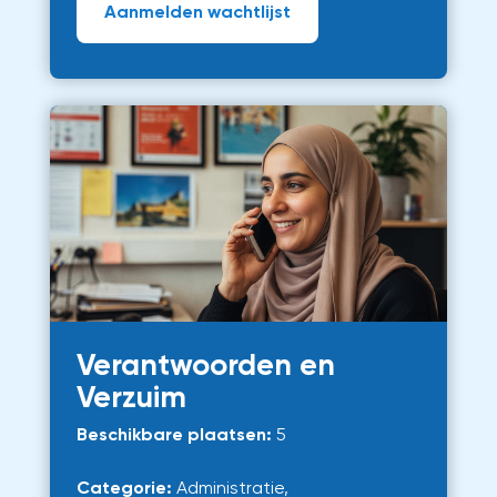
Aanmelden wachtlijst
Verantwoorden en
Verzuim
Beschikbare plaatsen:
5
Categorie:
Administratie,