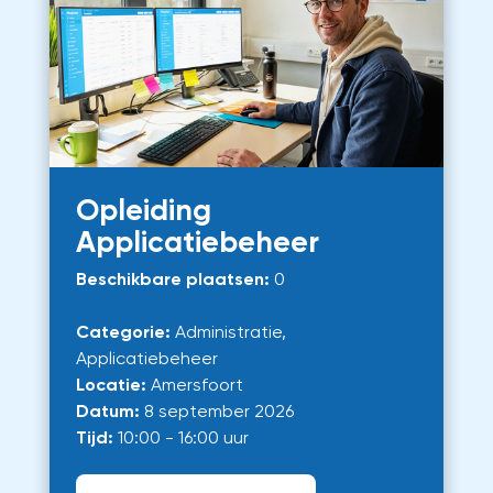
Opleiding
Applicatiebeheer
Beschikbare plaatsen:
0
Categorie:
Administratie,
Applicatiebeheer
Locatie:
Amersfoort
Datum:
8 september 2026
Tijd:
10:00 - 16:00 uur