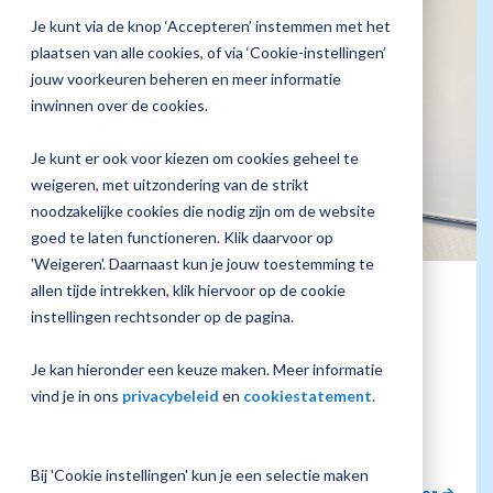
jouw
Je kunt via de knop ‘Accepteren’ instemmen met het
Plan 
Magister
plaatsen van alle cookies, of via ‘Cookie-instellingen’
afspr
inrichting
jouw voorkeuren beheren en meer informatie
inwinnen over de cookies.
Je kunt er ook voor kiezen om cookies geheel te
Vraag
weigeren, met uitzondering van de strikt
een
noodzakelijke cookies die nodig zijn om de website
check-
up
goed te laten functioneren. Klik daarvoor op
aan
'Weigeren'. Daarnaast kun je jouw toestemming te
allen tijde intrekken, klik hiervoor op de cookie
Eerst begrijpen, dan bouwen
instellingen rechtsonder op de pagina.
Jeremy Talen
:
09 december 2025
Je kan hieronder een keuze maken. Meer informatie
Eerst begrijpen, dan bouwen
vind je in ons
privacybeleid
en
cookiestatement
.
Achter de schermen
blog
Bij 'Cookie instellingen' kun je een selectie maken