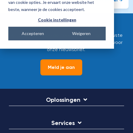
Lees verder →
van cookie opties. Je ervaart onze website het
beste, wanneer je de cookies accepteert.
Cookie instellingen
Blijf op de hoogte.
Accepteren
Weigeren
Altijd als eerste op de hoogte zijn van de nieuwste
ontwikkelingen van Magister? Meld je dan aan voor
onze nieuwsbrief.
Meld je aan
Oplossingen
Services