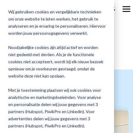
Ga
verder
To
Wij gebruiken cookies en vergelijkbare technieken
Me
om onze website te laten werken, het gebruik te
Over Magister
Onze
Magister is
Onze
Academy
analyseren en je ervaring te personaliseren. Hiervoor
Magister actueel
worden jouw persoonsgegevens verwerkt.
Actueel
Benieu
Magist
oplossingen
er voor
services
Magister Zorg
Bekijk
Trainingen
Hier vind je de nieuwste blogs, publicaties en
hoe
upgrad
Noodzakelijke cookies zijn altijd actief en worden
nieuwsberichten van Magister.
Magister Journaal
Magist
alle
Magister MX
Docenten
Check-up
Met
Magister To do
niet gedeeld met derden. Als je de functionele
Training op jouw school
jouw
de
cookies niet accepteert, wordt bij elk nieuw bezoek
Aanmelden
school
oplossingen
Over ons
Quickscan
Onderwijsondersteunend personeel
Check-
opnieuw om je voorkeuren gevraagd, omdat de
Magister Join
Praktische informatie
vooruit
Cijfertijd
up
→
website deze niet kan opslaan.
helpt?
Werken bij Magister
Schoolleiders
Deepscan
heb
Verantwoording
Magister Learn
Jeremy Talen
Plan
jij
& verzuim
Met je toestemming plaatsen wij ook cookies voor
Gebruikerspanel
een
Leerlingen
Applicatiebeheer
snel
analytische en marketingdoeleinden. Voor analyse
Magister Inzicht
afspraak
inzicht
en personalisatie delen wij jouw gegevens met 3
en
Media & Pers
in
Ouders
Overstappen
partners (Hubspot, PiwikPro en Linkedin). Voor
Magister Kluisjes
ontdek
de
advertenties delen wij jouw gegevens met 3
de
kwaliteit
partners (Hubspot, PiwikPro en Linkedin).
mogelijk
van